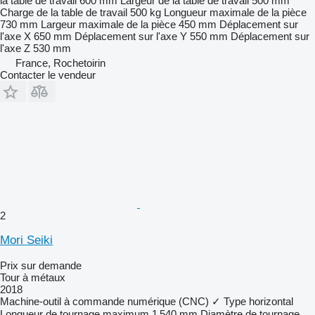
la table de travail
600 mm
Largeur de la table de travail
500 mm
Charge de la table de travail
500 kg
Longueur maximale de la pièce
730 mm
Largeur maximale de la pièce
450 mm
Déplacement sur
l'axe X
650 mm
Déplacement sur l'axe Y
550 mm
Déplacement sur
l'axe Z
530 mm
France, Rochetoirin
Contacter le vendeur
2
Mori Seiki
Prix sur demande
Tour à métaux
2018
Machine-outil à commande numérique (CNC)
✓
Type
horizontal
Longueur de tournage maximum
1 540 mm
Diamètre de tournage