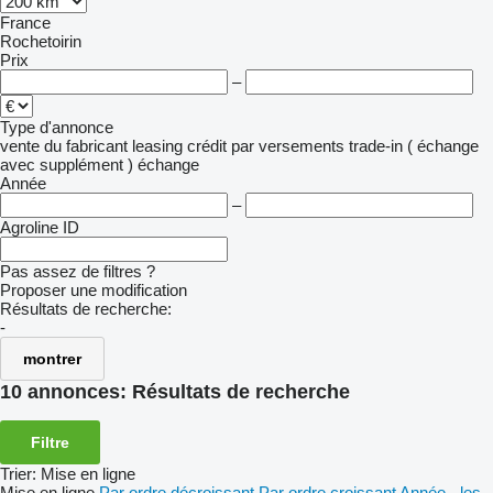
France
Rochetoirin
Prix
–
Type d'annonce
vente
du fabricant
leasing
crédit
par versements
trade-in ( échange
avec supplément )
échange
Année
–
Agroline ID
Pas assez de filtres ?
Proposer une modification
Résultats de recherche:
-
montrer
10 annonces:
Résultats de recherche
Filtre
Trier
:
Mise en ligne
Mise en ligne
Par ordre décroissant
Par ordre croissant
Année - les