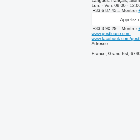
Langues:
français, allem
Lun. - Ven.
08:00 - 12:0
+33 6 87 43...
Montrer
Appelez-
+33 3 90 29...
Montrer
www.gestlease.com
www.facebook.com/gestl
Adresse
France, Grand Est, 674