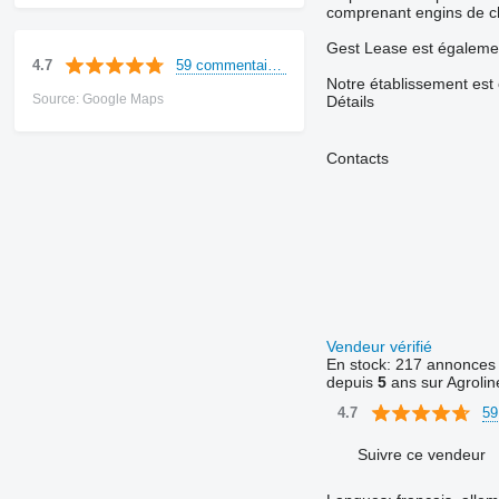
comprenant engins de chan
Gest Lease est égaleme
59 commentaires
4.7
Notre établissement est
Source: Google Maps
Détails
Contacts
Vendeur vérifié
En stock:
217 annonces
depuis
5
ans sur Agrolin
59
4.7
Suivre ce vendeur