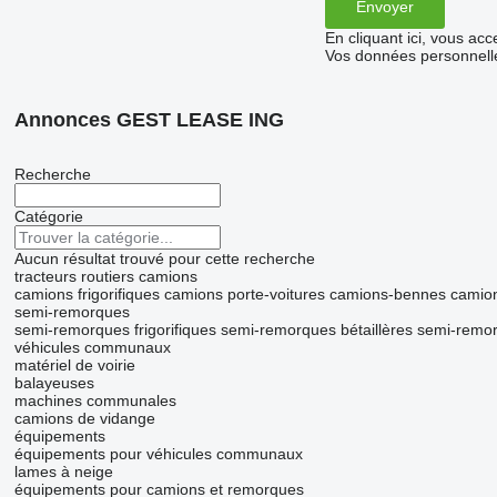
En cliquant ici, vous ac
Vos données personnelle
Annonces GEST LEASE ING
Recherche
Catégorie
Aucun résultat trouvé pour cette recherche
tracteurs routiers
camions
camions frigorifiques
camions porte-voitures
camions-bennes
camio
semi-remorques
semi-remorques frigorifiques
semi-remorques bétaillères
semi-remor
véhicules communaux
matériel de voirie
balayeuses
machines communales
camions de vidange
équipements
équipements pour véhicules communaux
lames à neige
équipements pour camions et remorques