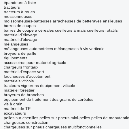
épandeurs à lisier
tracteurs
tracteurs à roues
moissonneuses
moissonneuses-batteuses
arracheuses de betteraves
ensileuses
barres de coupes
barres de coupe à céréales
cueilleurs à maïs
cueilleurs rotatifs
matériel d'élevage
matériel d'élevage
mélangeuses
mélangeuses automotrices
mélangeuses à vis verticale
broyeurs de paille
équipements
accessoires pour matériel agricole
chargeurs frontaux
matériel d'espace vert
faucheuses d'accotement
matériels viticole
tracteurs vignerons
équipement viticole
matériel forestier
broyeurs de branches
équipement de traitement des grains de céréales
vis à grain
matériel de TP
excavateurs
pelles sur chenilles
pelles sur pneus
mini-pelles
pelles de manutenti
chargeuses construction
chargeuses sur pneus
chargeuses multifonctionnelles