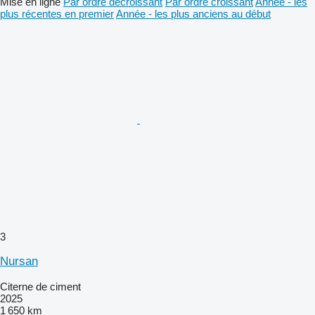
Mise en ligne
Par ordre décroissant
Par ordre croissant
Année - les
plus récentes en premier
Année - les plus anciens au début
3
Nursan
Citerne de ciment
2025
1 650 km