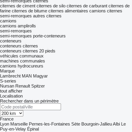
semi-remorques citernes
citernes de ciment
citernes de silo
citernes de carburant
citernes de
farine
citernes de bitume
citernes alimentaires
camions citernes
semi-remorques
autres citernes
camions
camions amplirolls
semi-remorques
semi-remorques porte-conteneurs
conteneurs
conteneurs citernes
conteneurs citernes 20 pieds
véhicules communaux
machines communales
camions hydrocureurs
Marque
Lambrecht
MAN
Magyar
S-series
Nursan
Renault
Spitzer
tout afficher
Localisation
Rechercher dans un périmètre
France
Lyon
Marseille
Pernes-les-Fontaines
Sète
Bourgoin-Jallieu
Albi
Le
Puy-en-Velay
Épinal