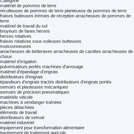
Catégorie
matériel de pommes de terre
récolteuses de pommes de terre
planteuses de pommes de terre
fraises butteuses
trémies de réception
arracheuses de pommes de
terre
matériel de travail du sol
broyeurs de fanes
herses
herses rotatives
fraises rotatives
sous-soleuses
butteuses
moissonneuses
arracheuses de betteraves
arracheuses de carottes
arracheuses de
choux
matériel d'irrigation
pulvérisateurs portés
machines d'arrosage
matériel d'épandage d'engrais
distributeurs d'engrais
épandeurs d'engrais tractés
distributeurs d'engrais portés
semoirs et planteuses mécaniques
semoirs de précision pneumatiques
matériels viticole
machines à vendanger traînées
pièces détachées
éléments de travail
distributeurs de semoir
matériel industriel
équipement pour transformation alimentaire
équipement de traitement agricole