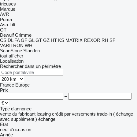
trieuses
Marque
AVR
Puma
Asa-Lift
OT
Dewulf
Grimme
CS
DL
FA
GF
GL
GT
GZ
HT
KS
MATRIX
REXOR
RH
SF
VARITRON
WH
ScanStone
Standen
tout afficher
Localisation
Rechercher dans un périmètre
France
Europe
Prix
–
Type d'annonce
vente
du fabricant
leasing
crédit
par versements
trade-in ( échange
avec supplément )
échange
État
neuf
d'occasion
Année