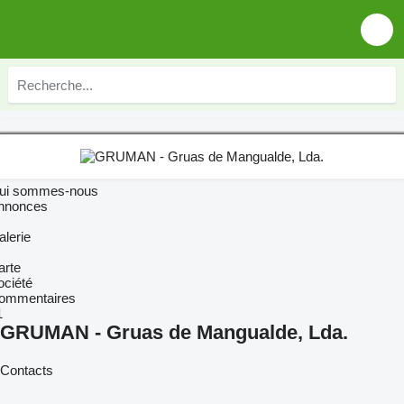
ui sommes-nous
nnonces
alerie
arte
ociété
ommentaires
1
GRUMAN - Gruas de Mangualde, Lda.
Contacts