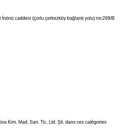
 İnönü caddesi (çorlu çerkezköy bağlantı yolu) no:299/B
a Kim. Mad. San. Tic. Ltd. Şti. dans ces catégories