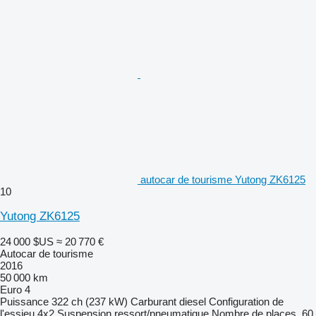
autocar de tourisme Yutong ZK6125
10
Yutong ZK6125
24 000 $US
≈ 20 770 €
Autocar de tourisme
2016
50 000 km
Euro 4
Puissance
322 ch (237 kW)
Carburant
diesel
Configuration de
l'essieu
4x2
Suspension
ressort/pneumatique
Nombre de places
60