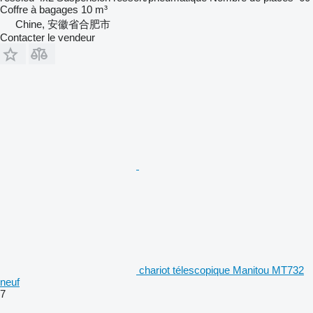
Coffre à bagages
10 m³
Chine, 安徽省合肥市
Contacter le vendeur
chariot télescopique Manitou MT732
neuf
7