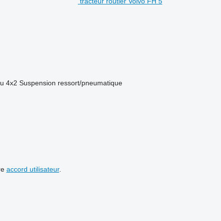
tracteur routier Volvo FH 5
eu
4x2
Suspension
ressort/pneumatique
re
accord utilisateur
.