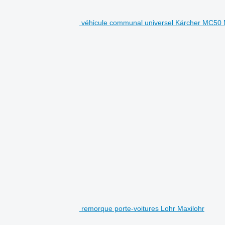
véhicule communal universel Kärcher MC50
remorque porte-voitures Lohr Maxilohr