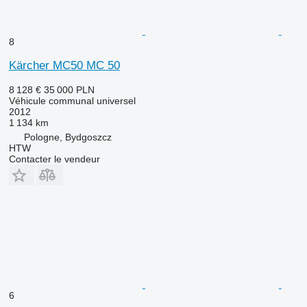
8
Kärcher MC50 MC 50
8 128 €
35 000 PLN
Véhicule communal universel
2012
1 134 km
Pologne, Bydgoszcz
HTW
Contacter le vendeur
6