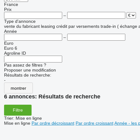
France
Prix
–
Type d'annonce
vente
du fabricant
leasing
crédit
par versements
trade-in ( échange 
Année
–
Euro
Euro 6
Agroline ID
Pas assez de filtres ?
Proposer une modification
Résultats de recherche:
-
montrer
6 annonces:
Résultats de recherche
Filtre
Trier
:
Mise en ligne
Mise en ligne
Par ordre décroissant
Par ordre croissant
Année - les 