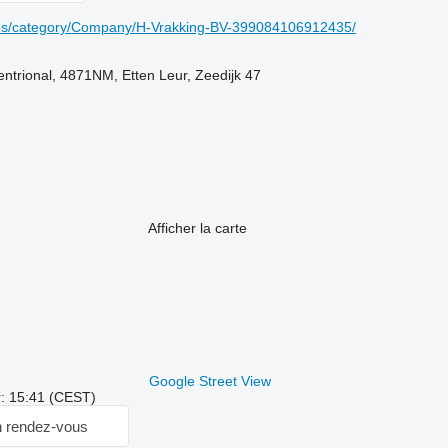
ges/category/Company/H-Vrakking-BV-399084106912435/
ntrional, 4871NM, Etten Leur, Zeedijk 47
Afficher la carte
Google Street View
r: 15:41 (CEST)
 rendez-vous