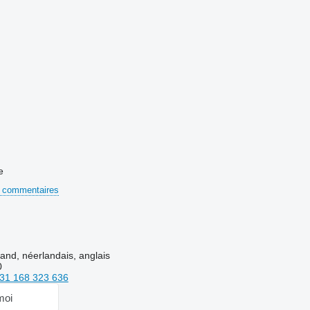
e
 commentaires
and, néerlandais, anglais
0
31 168 323 636
moi