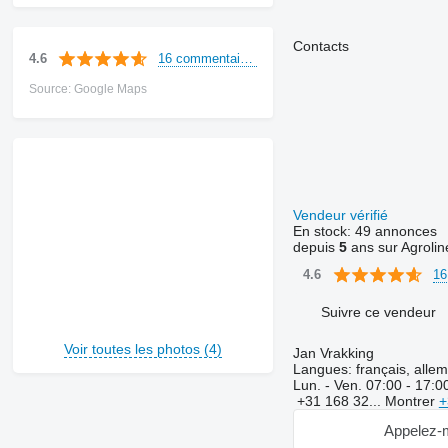
Contacts
16 commentaires
4.6
Source: Google Maps
Vendeur vérifié
En stock:
49 annonces
depuis
5
ans sur Agrolin
16
4.6
Suivre ce vendeur
Voir toutes les photos (4)
Jan Vrakking
Langues:
français, allem
Lun. - Ven.
07:00 - 17:0
+31 168 32...
Montrer
+
Appelez-