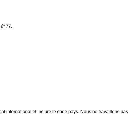
út 77.
mat international et inclure le code pays.
Nous ne travaillons pa