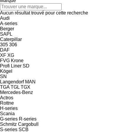
Marque
Aucun résultat trouvé pour cette recherche
Audi
A-series
Berger
SAPL
Caterpillar
305
306
DAF
XF
XG
FVG
Krone
Profi Liner
SD
Kögel
SN
Langendorf
MAN
TGA
TGL
TGX
Mercedes-Benz
Actros
Rottne
H-series
Scania
G-series
R-series
Schmitz Cargobull
S-series
SCB