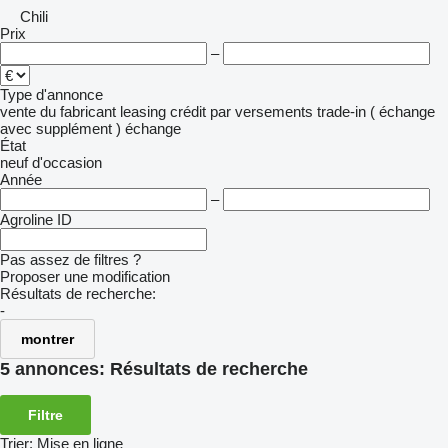
Chili
Prix
–
Type d'annonce
vente
du fabricant
leasing
crédit
par versements
trade-in ( échange
avec supplément )
échange
État
neuf
d'occasion
Année
–
Agroline ID
Pas assez de filtres ?
Proposer une modification
Résultats de recherche:
-
montrer
5 annonces:
Résultats de recherche
Filtre
Trier
:
Mise en ligne