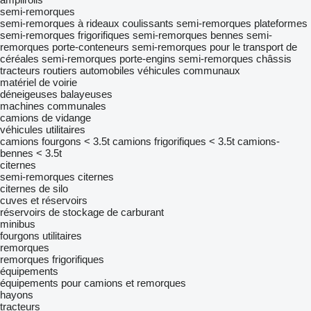
semi-remorques
semi-remorques à rideaux coulissants
semi-remorques plateformes
semi-remorques frigorifiques
semi-remorques bennes
semi-
remorques porte-conteneurs
semi-remorques pour le transport de
céréales
semi-remorques porte-engins
semi-remorques châssis
tracteurs routiers
automobiles
véhicules communaux
matériel de voirie
déneigeuses
balayeuses
machines communales
camions de vidange
véhicules utilitaires
camions fourgons < 3.5t
camions frigorifiques < 3.5t
camions-
bennes < 3.5t
citernes
semi-remorques citernes
citernes de silo
cuves et réservoirs
réservoirs de stockage de carburant
minibus
fourgons utilitaires
remorques
remorques frigorifiques
équipements
équipements pour camions et remorques
hayons
tracteurs