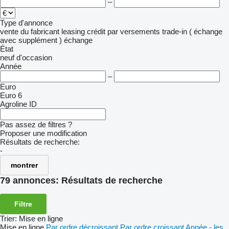
–
Type d'annonce
vente
du fabricant
leasing
crédit
par versements
trade-in ( échange
avec supplément )
échange
État
neuf
d'occasion
Année
–
Euro
Euro 6
Agroline ID
Pas assez de filtres ?
Proposer une modification
Résultats de recherche:
-
montrer
79 annonces:
Résultats de recherche
Filtre
Trier
:
Mise en ligne
Mise en ligne
Par ordre décroissant
Par ordre croissant
Année - les