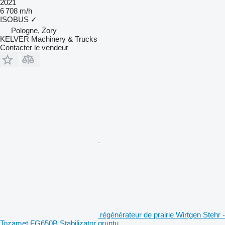
2021
6 708 m/h
ISOBUS
✓
Pologne, Żory
KELVER Machinery & Trucks
Contacter le vendeur
régénérateur de prairie Wirtgen Stehr -
Tozamet FG650B Stabilizator gruntu