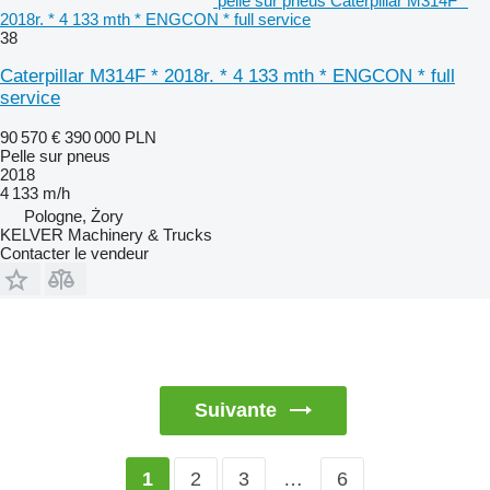
pelle sur pneus Caterpillar M314F *
2018r. * 4 133 mth * ENGCON * full service
38
Caterpillar M314F * 2018r. * 4 133 mth * ENGCON * full
service
90 570 €
390 000 PLN
Pelle sur pneus
2018
4 133 m/h
Pologne, Żory
KELVER Machinery & Trucks
Contacter le vendeur
Suivante
2
3
…
6
1