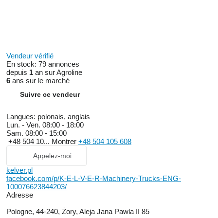
Vendeur vérifié
En stock:
79 annonces
depuis
1
an sur Agroline
6
ans sur le marché
Suivre ce vendeur
Langues:
polonais, anglais
Lun. - Ven.
08:00 - 18:00
Sam.
08:00 - 15:00
+48 504 10...
Montrer
+48 504 105 608
Appelez-moi
kelver.pl
facebook.com/p/K-E-L-V-E-R-Machinery-Trucks-ENG-
100076623844203/
Adresse
Pologne, 44-240, Żory, Aleja Jana Pawla II 85