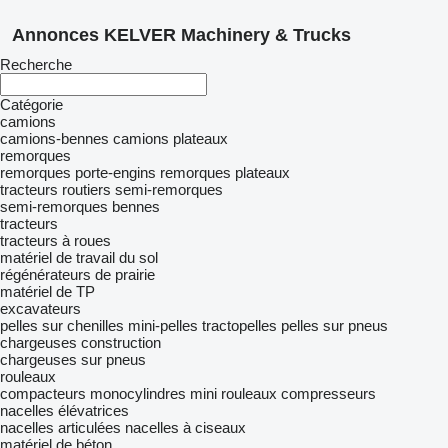
Annonces KELVER Machinery & Trucks
Recherche
Catégorie
camions
camions-bennes
camions plateaux
remorques
remorques porte-engins
remorques plateaux
tracteurs routiers
semi-remorques
semi-remorques bennes
tracteurs
tracteurs à roues
matériel de travail du sol
régénérateurs de prairie
matériel de TP
excavateurs
pelles sur chenilles
mini-pelles
tractopelles
pelles sur pneus
chargeuses construction
chargeuses sur pneus
rouleaux
compacteurs monocylindres
mini rouleaux compresseurs
nacelles élévatrices
nacelles articulées
nacelles à ciseaux
matériel de béton