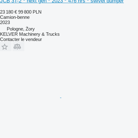
JCB 3T-2 * next gen * 2023 * 476 hrs * swivel dumper
23 180 €
99 800 PLN
Camion-benne
2023
Pologne, Żory
KELVER Machinery & Trucks
Contacter le vendeur