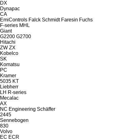
DX
Dynapac
CA
EmiControls
Falck Schmidt
Faresin
Fuchs
F-series
MHL
Giant
G2200
G2700
Hitachi
ZW
ZX
Kobelco
SK
Komatsu
PC
Kramer
5035
KT
Liebherr
LH
R-series
Mecalac
AX
NC Engineering
Schäffer
2445
Sennebogen
830
Volvo
EC
ECR