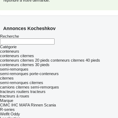
répondre à votre demande.
Annonces Kocheshkov
Recherche
Catégorie
conteneurs
conteneurs citernes
conteneurs citernes 20 pieds
conteneurs citernes 40 pieds
conteneurs citernes 30 pieds
semi-remorques
semi-remorques porte-conteneurs
citernes
semi-remorques citernes
camions citernes semi-remorques
tracteurs routiers
tracteurs
tracteurs à roues
Marque
CIMC
IHC
MAFA
Rinnen
Scania
R-series
Welfit Oddy