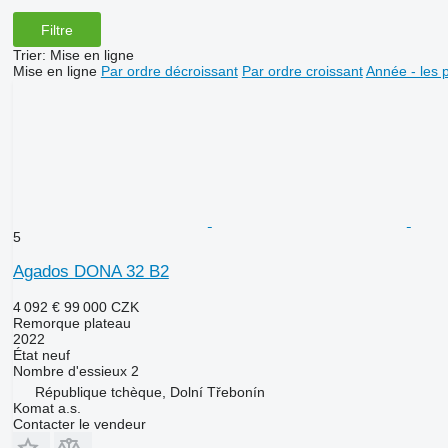
Filtre
Trier
:
Mise en ligne
Mise en ligne
Par ordre décroissant
Par ordre croissant
Année - les 
5
Agados DONA 32 B2
4 092 €
99 000 CZK
Remorque plateau
2022
État
neuf
Nombre d'essieux
2
République tchèque, Dolní Třebonín
Komat a.s.
Contacter le vendeur