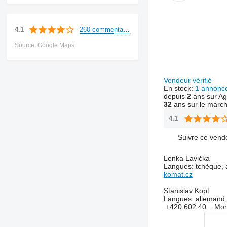
260 commentaires
4.1
Source: Google Maps
Vendeur vérifié
En stock:
1 annonc
depuis
2
ans sur Ag
32
ans sur le marc
4.1
Suivre ce vend
Lenka Lavička
Langues:
tchèque, 
komat.cz
Stanislav Kopt
Langues:
allemand,
+420 602 40...
Mon