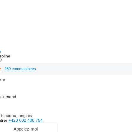
e
roline
hé
260 commentaires
eur
allemand
 tchèque, anglais
trer
+420 602 408 754
Appelez-moi