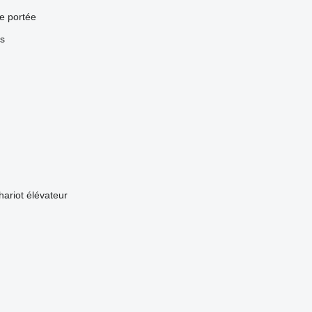
e portée
s
hariot élévateur