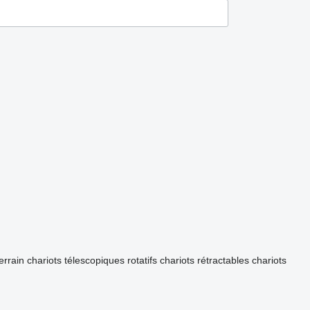
errain
chariots télescopiques rotatifs
chariots rétractables
chariots