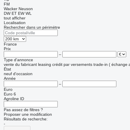
FM
Wacker Neuson
DW
ET
EW
WL
tout afficher
Localisation
Rechercher dans un périmètre
France
Prix
–
Type d'annonce
vente
du fabricant
leasing
crédit
par versements
trade-in ( échange 
État
neuf
d'occasion
Année
–
Euro
Euro 6
Agroline ID
Pas assez de filtres ?
Proposer une modification
Résultats de recherche:
-