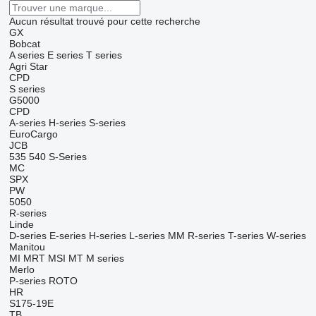
Aucun résultat trouvé pour cette recherche
GX
Bobcat
A series
E series
T series
Agri Star
CPD
S series
G5000
CPD
A-series
H-series
S-series
EuroCargo
JCB
535
540
S-Series
MC
SPX
PW
5050
R-series
Linde
D-series
E-series
H-series
L-series
MM
R-series
T-series
W-series
Manitou
MI
MRT
MSI
MT
M series
Merlo
P-series
ROTO
HR
S175-19E
TB