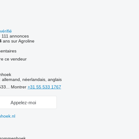
vérifié
:
111 annonces
4
ans sur Agroline
entaires
re ce vendeur
nhoek
:
allemand, néerlandais, anglais
533...
Montrer
+31 55 533 1767
Appelez-moi
hoek.nl
 Krommenhoek