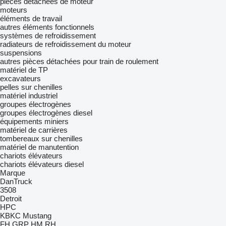
pièces détachées de moteur
moteurs
éléments de travail
autres éléments fonctionnels
systèmes de refroidissement
radiateurs de refroidissement du moteur
suspensions
autres pièces détachées pour train de roulement
matériel de TP
excavateurs
pelles sur chenilles
matériel industriel
groupes électrogènes
groupes électrogènes diesel
équipements miniers
matériel de carrières
tombereaux sur chenilles
matériel de manutention
chariots élévateurs
chariots élévateurs diesel
Marque
DanTruck
3508
Detroit
HPC
KBKC
Mustang
FH
GRP
HM
RH