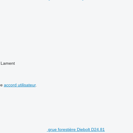
l Lament
re
accord utilisateur
.
grue forestière Diebolt D24.81