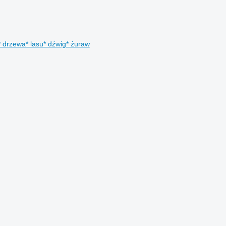
 drzewa* lasu* dźwig* żuraw