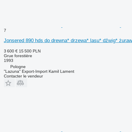
7
Jonsered 890 hds do drewna* drzewa* lasu* dźwig* żura
3 600 €
15 500 PLN
Grue forestière
1993
Pologne
"Lazuna" Export-Import Kamil Lament
Contacter le vendeur