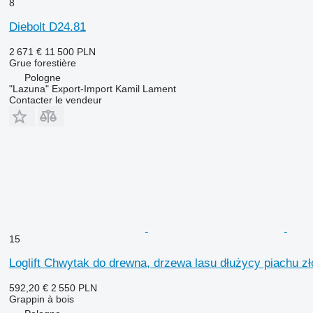
8
Diebolt D24.81
2 671 €
11 500 PLN
Grue forestière
Pologne
"Lazuna" Export-Import Kamil Lament
Contacter le vendeur
15
Loglift Chwytak do drewna, drzewa lasu dłużycy piachu z
592,20 €
2 550 PLN
Grappin à bois