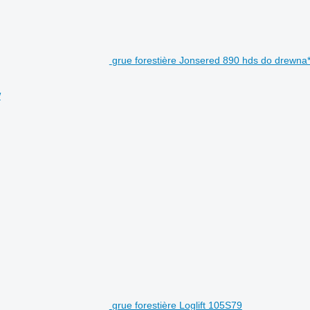
grue forestière Jonsered 890 hds do drewna*
w
grue forestière Loglift 105S79