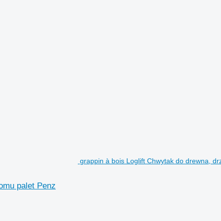
grappin à bois Loglift Chwytak do drewna, d
łomu palet Penz