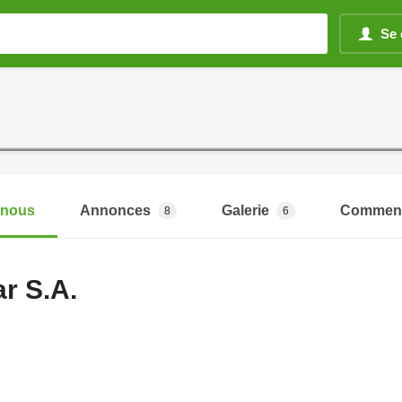
Se 
-nous
Annonces
Galerie
Comment
8
6
r S.A.