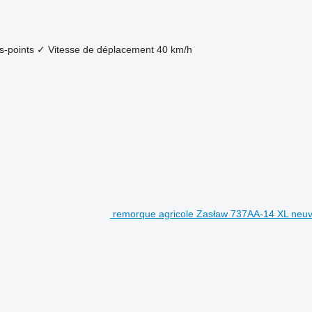
is-points
✓
Vitesse de déplacement
40 km/h
remorque agricole Zasław 737AA-14 XL neu