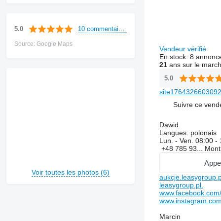
10 commentaires
5.0
Source: Google Maps
Vendeur vérifié
En stock:
8 annonc
21
ans sur le marc
5.0
site17643266030927
Suivre ce vend
Dawid
Langues:
polonais
Lun. - Ven.
08:00 -
+48 785 93...
Mont
Appe
Voir toutes les photos (6)
aukcje.leasygroup.p
leasygroup.pl.
www.facebook.com/
www.instagram.com
Marcin