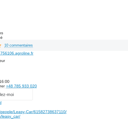
es
hé
10 commentaires
56106.agroline.fr
eur
 16:00
rer
+48 785 933 020
lez-moi
l
people/Leasy-Car/61582738637110/
/leasy_car/