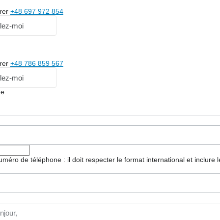
rer
+48 697 972 854
lez-moi
rer
+48 786 859 567
lez-moi
ge
 numéro de téléphone : il doit respecter le format international et inclure