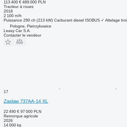
113 400 €
489 000 PLN
Tracteur à roues
2018
2 100 m/h
Puissance
290 ch (213 kW)
Carburant
diesel
ISOBUS
✓
Attelage tro
Pologne, Pietrzykowice
Leasy Car S.A.
Contacter le vendeur
17
Zasław 737AA-14 XL
22 490 €
97 000 PLN
Remorque agricole
2026
14 000 kg