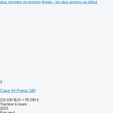
plus récentes en premier
Année - les plus anciens au début
3
Case IH Puma 180
110 100 $US
≈ 95 290 €
Tracteur à roues
2023
État
neuf