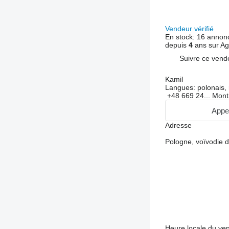
Vendeur vérifié
En stock:
16 annon
depuis
4
ans sur Ag
Suivre ce vend
Kamil
Langues:
polonais, 
+48 669 24...
Mont
Appe
Adresse
Pologne, voïvodie d
Heure locale du ve