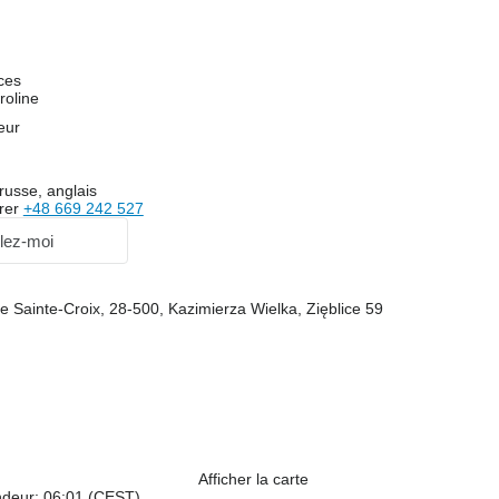
ces
roline
eur
russe, anglais
rer
+48 669 242 527
lez-moi
e Sainte-Croix, 28-500, Kazimierza Wielka, Zięblice 59
Afficher la carte
ndeur: 06:01 (CEST)