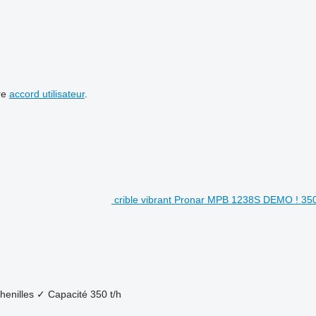
re
accord utilisateur
.
crible vibrant Pronar MPB 1238S DEMO ! 35
henilles
✓
Capacité
350 t/h