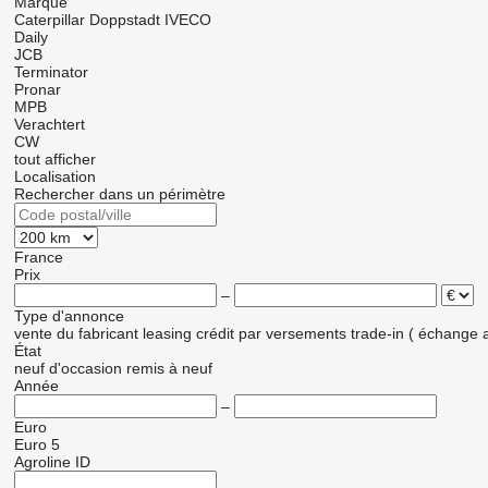
Marque
Caterpillar
Doppstadt
IVECO
Daily
JCB
Terminator
Pronar
MPB
Verachtert
CW
tout afficher
Localisation
Rechercher dans un périmètre
France
Prix
–
Type d'annonce
vente
du fabricant
leasing
crédit
par versements
trade-in ( échange 
État
neuf
d'occasion
remis à neuf
Année
–
Euro
Euro 5
Agroline ID