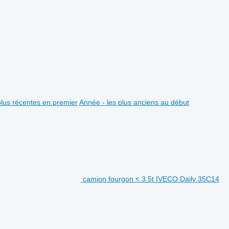
plus récentes en premier
Année - les plus anciens au début
camion fourgon < 3.5t IVECO Daily 35C14