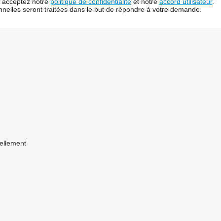
us acceptez notre
politique de confidentialité
et notre
accord utilisateur
.
nelles seront traitées dans le but de répondre à votre demande.
ellement