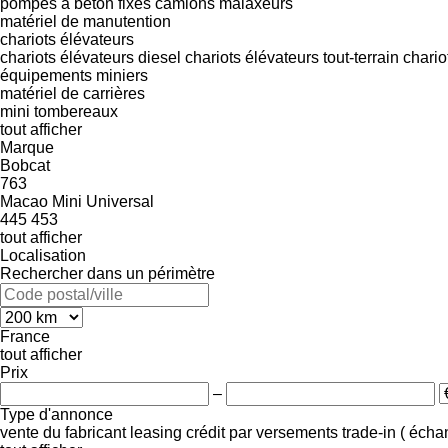
pompes à béton fixes
camions malaxeurs
matériel de manutention
chariots élévateurs
chariots élévateurs diesel
chariots élévateurs tout-terrain
chario
équipements miniers
matériel de carrières
mini tombereaux
tout afficher
Marque
Bobcat
763
Macao
Mini
Universal
445
453
tout afficher
Localisation
Rechercher dans un périmètre
France
tout afficher
Prix
–
Type d'annonce
vente
du fabricant
leasing
crédit
par versements
trade-in ( éch