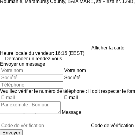
Roumanie, Maramureş County, BAIA MARE, str Firiza nr. 129B
Afficher la carte
Heure locale du vendeur: 16:15 (EEST)
Demander un rendez-vous
Envoyer un message
Votre nom
Société
Veuillez vérifier le numéro de téléphone : il doit respecter le for
E-mail
Message
Code de vérification