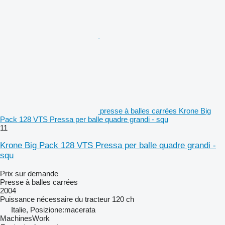
presse à balles carrées Krone Big
Pack 128 VTS Pressa per balle quadre grandi - squ
11
Krone Big Pack 128 VTS Pressa per balle quadre grandi -
squ
Prix sur demande
Presse à balles carrées
2004
Puissance nécessaire du tracteur
120 ch
Italie, Posizione:macerata
MachinesWork