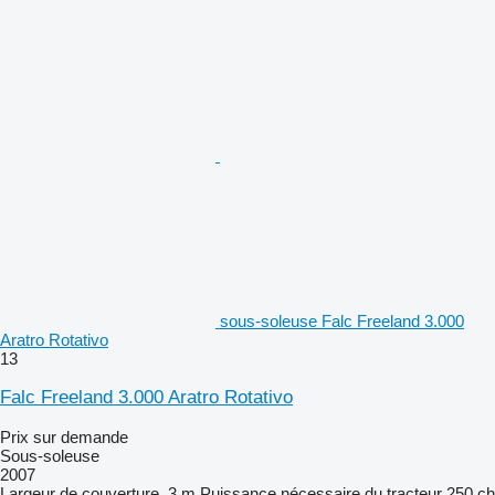
sous-soleuse Falc Freeland 3.000
Aratro Rotativo
13
Falc Freeland 3.000 Aratro Rotativo
Prix sur demande
Sous-soleuse
2007
Largeur de couverture
3 m
Puissance nécessaire du tracteur
250 ch