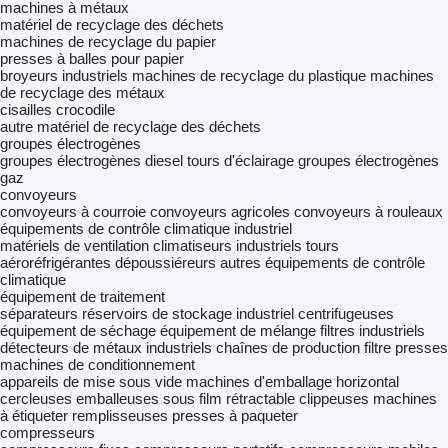
machines à métaux
matériel de recyclage des déchets
machines de recyclage du papier
presses à balles pour papier
broyeurs industriels
machines de recyclage du plastique
machines
de recyclage des métaux
cisailles crocodile
autre matériel de recyclage des déchets
groupes électrogènes
groupes électrogènes diesel
tours d'éclairage
groupes électrogènes
gaz
convoyeurs
convoyeurs à courroie
convoyeurs agricoles
convoyeurs à rouleaux
équipements de contrôle climatique industriel
matériels de ventilation
climatiseurs industriels
tours
aéroréfrigérantes
dépoussiéreurs
autres équipements de contrôle
climatique
équipement de traitement
séparateurs
réservoirs de stockage industriel
centrifugeuses
équipement de séchage
équipement de mélange
filtres industriels
détecteurs de métaux industriels
chaînes de production
filtre presses
machines de conditionnement
appareils de mise sous vide
machines d'emballage horizontal
cercleuses
emballeuses sous film rétractable
clippeuses
machines
à étiqueter
remplisseuses
presses à paqueter
compresseurs