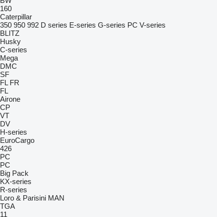
BW
160
Caterpillar
350
950
992
D series
E-series
G-series
PC
V-series
BLITZ
Husky
C-series
Mega
DMC
SF
FL
FR
FL
Airone
CP
VT
DV
H-series
EuroCargo
426
PC
PC
Big Pack
KX-series
R-series
Loro & Parisini
MAN
TGA
11