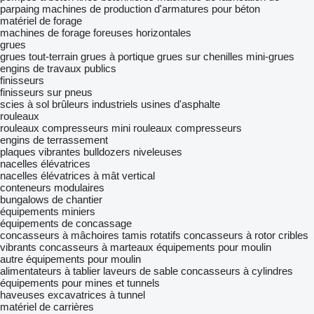
parpaing
machines de production d'armatures pour béton
matériel de forage
machines de forage
foreuses horizontales
grues
grues tout-terrain
grues à portique
grues sur chenilles
mini-grues
engins de travaux publics
finisseurs
finisseurs sur pneus
scies à sol
brûleurs industriels
usines d'asphalte
rouleaux
rouleaux compresseurs
mini rouleaux compresseurs
engins de terrassement
plaques vibrantes
bulldozers
niveleuses
nacelles élévatrices
nacelles élévatrices à mât vertical
conteneurs modulaires
bungalows de chantier
équipements miniers
équipements de concassage
concasseurs à mâchoires
tamis rotatifs
concasseurs à rotor
cribles
vibrants
concasseurs à marteaux
équipements pour moulin
autre équipements pour moulin
alimentateurs à tablier
laveurs de sable
concasseurs à cylindres
équipements pour mines et tunnels
haveuses
excavatrices à tunnel
matériel de carrières