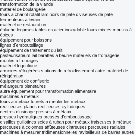
transformation de la viande
matériel de boulangerie
fours à chariot rotatif
laminoirs de pâte
diviseuses de pâte
fermenteurs à levain
matériel de restauration
épluche-légumes
tables en acier inoxydable
fours mixtes
moulins à
épices
équipement pour boissons
lignes d'embouteillage
équipement de traitement du lait
pasteurisateurs lait
barattes à beurre
matériels de fromagerie
moules à fromages
matériel frigorifique
armoires réfrigérées
stations de refroidissement
autre matériel de
réfrigération
équipement de confiserie
mélangeurs planétaires
autre équipement pour transformation alimentaire
machines à métaux
tours à métaux
tourets à meuler les métaux
rectifieuses planes
rectifieuses cylindriques
centres d'usinage
presses à métaux
presses hydrauliques
presses d'emboutissage
cisailles guillotines
scies à ruban pour métaux
fraiseuses à métaux
perceuses à colonnes
affûteuses
cintreuses
perceuses radiales
machines à mesurer tridimensionnelles
ravitailleurs de barres
autres