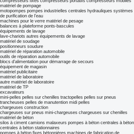
compresseurs fixes
compresseurs portatifs
compresseurs mobiles
matériel de pompage
motopompes
pompes industrielles
centrales hydrauliques
systèmes
de purification de l'eau
machines pour le verre
matériel de pesage
balances à plateforme
ponts-bascules
équipements de lavage
lave-chariots
autres équipements de lavage
matériel de soudage
positionneurs soudure
matériel de réparation automobile
outils de réparation automobile
blocs d'alimentation pour démarrage de secours
équipement de magasin
matériel publicitaire
matériel de laboratoire
autre matériel de laboratoire
matériel de TP
excavateurs
mini-pelles
pelles sur chenilles
tractopelles
pelles sur pneus
trancheuses
pelles de manutention
midi pelles
chargeuses construction
chargeuses sur pneus
mini-chargeuses
chargeuses sur chenilles
matériel de béton
silos à ciment
camions malaxeurs
pompes à béton
centrales à béton
centrales à béton stationnaires
pompes à béton fixes
bétonnières
machines de fabrication de