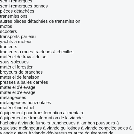
semi-remorques
semi-remorques bennes
pièces détachées
transmissions
autres pièces détachées de transmission
motos
scooters
transports par eau
yachts à moteur
tracteurs
tracteurs à roues
tracteurs à chenilles
matériel de travail du sol
sous-soleuses
matériel forestier
broyeurs de branches
matériel de fenaison
presses à balles carrées
matériel d'élevage
matériel d'élevage
mélangeuses
mélangeuses horizontales
matériel industriel
équipement pour transformation alimentaire
équipement de transformation de la viande
hachoirs à viande
fumoirs
trancheuses à jambon
poussoirs à
saucisse
mélangeurs à viande
guillotines à viande congelée
scies à
viande
cutters à viande
dépiauteuses
autre équipement de