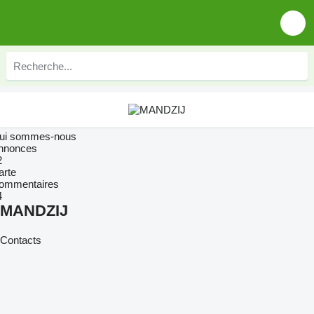
ui sommes-nous
nnonces
2
arte
ommentaires
4
MANDZIJ
Contacts