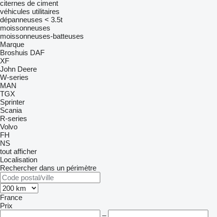
citernes de ciment
véhicules utilitaires
dépanneuses < 3.5t
moissonneuses
moissonneuses-batteuses
Marque
Broshuis
DAF
XF
John Deere
W-series
MAN
TGX
Sprinter
Scania
R-series
Volvo
FH
NS
tout afficher
Localisation
Rechercher dans un périmètre
France
Prix
–