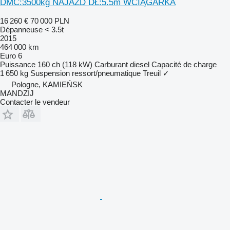
DMC:3500kg NAJAZD DŁ:5.5m WCIĄGARKA
16 260 €
70 000 PLN
Dépanneuse < 3.5t
2015
464 000 km
Euro 6
Puissance
160 ch (118 kW)
Carburant
diesel
Capacité de charge
1 650 kg
Suspension
ressort/pneumatique
Treuil
✓
Pologne, KAMIEŃSK
MANDZIJ
Contacter le vendeur