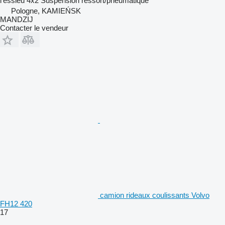
l'essieu
4x2
Suspension
ressort/pneumatique
Pologne, KAMIEŃSK
MANDZIJ
Contacter le vendeur
camion rideaux coulissants Volvo
FH12 420
17