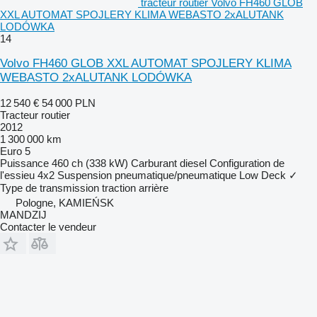
tracteur routier Volvo FH460 GLOB
XXL AUTOMAT SPOJLERY KLIMA WEBASTO 2xALUTANK
LODÓWKA
14
Volvo FH460 GLOB XXL AUTOMAT SPOJLERY KLIMA
WEBASTO 2xALUTANK LODÓWKA
12 540 €
54 000 PLN
Tracteur routier
2012
1 300 000 km
Euro 5
Puissance
460 ch (338 kW)
Carburant
diesel
Configuration de
l'essieu
4x2
Suspension
pneumatique/pneumatique
Low Deck
✓
Type de transmission
traction arrière
Pologne, KAMIEŃSK
MANDZIJ
Contacter le vendeur