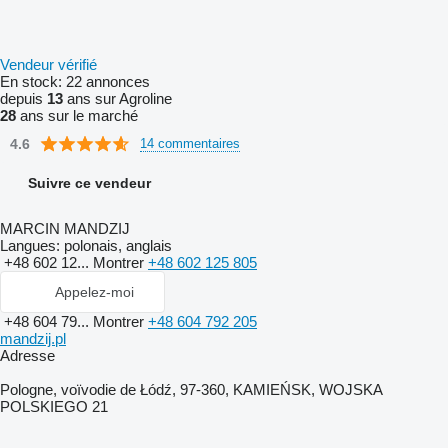
Vendeur vérifié
En stock:
22 annonces
depuis
13
ans sur Agroline
28
ans sur le marché
4.6
14 commentaires
Suivre ce vendeur
MARCIN MANDZIJ
Langues:
polonais, anglais
+48 602 12...
Montrer
+48 602 125 805
Appelez-moi
+48 604 79...
Montrer
+48 604 792 205
mandzij.pl
Adresse
Pologne, voïvodie de Łódź, 97-360, KAMIEŃSK, WOJSKA
POLSKIEGO 21