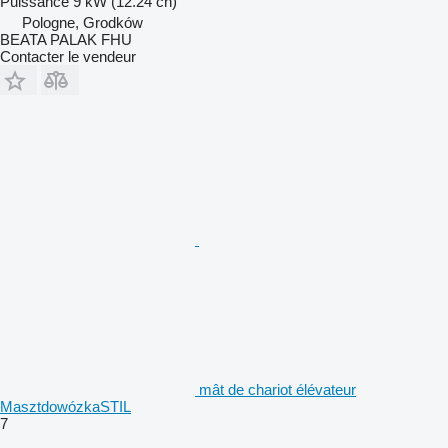
Puissance
9 kW (12.24 ch)
Pologne, Grodków
BEATA PALAK FHU
Contacter le vendeur
mât de chariot élévateur
MasztdowózkaSTIL
7