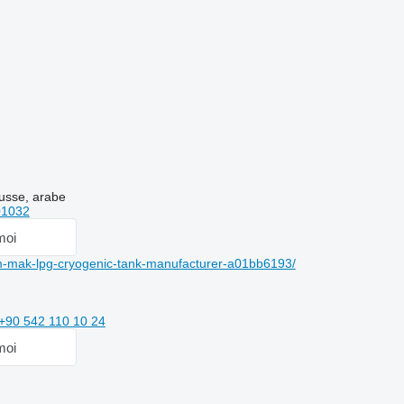
russe, arabe
01032
moi
m-mak-lpg-cryogenic-tank-manufacturer-a01bb6193/
+90 542 110 10 24
moi