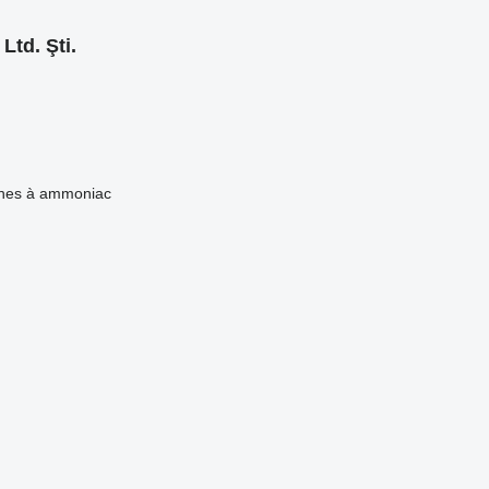
td. Şti.
rnes à ammoniac