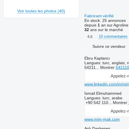
Voir toutes les photos (40)
Fabricant vérifié
En stock:
25 annonces
depuis
1
an sur Agroline
32
ans sur le marché
10 commentaires
4.6
Suivre ce vendeur
Ebru Kaplancı
Langues:
turc, anglais, 
54211...
Montrer
54211
Appelez-
www.linkedin.com/in/mi
İsmail Elmuhammed
Langues:
turc, arabe
+90 542 110...
Montrer
Appelez-
www.mim-mak.com
Aslı Daşkesen