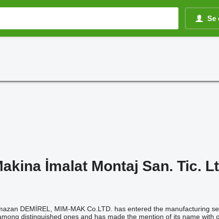
Se 
kina İmalat Montaj San. Tic. Ltd
zan DEMİREL, MIM-MAK Co.LTD. has entered the manufacturing sector 
 among distinguished ones and has made the mention of its name with qu