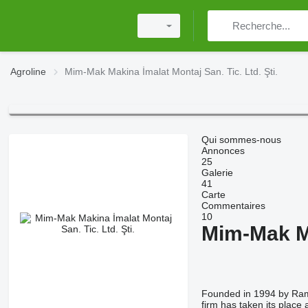
Agroline
Mim-Mak Makina İmalat Montaj San. Tic. Ltd. Şti.
Qui sommes-nous
Annonces
25
Galerie
41
Carte
Commentaires
10
Mim-Mak Ma
Founded in 1994 by Rama
firm has taken its place