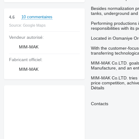
Besides normalization pr
tanks, underground and
10 commentaires
4.6
Performing productions 
Source: Google Maps
responsibilities with its 
Vendeur autorisé:
Located in Osmaniye Org
MIM-MAK
With the customer-focus
transferring technologic
Fabricant officiel:
MIM-MAK Co.LTD. goals to
Manufacture, and an en
MIM-MAK
MIM-MAK Co.LTD. tries ha
price competition, achi
Détails
Contacts