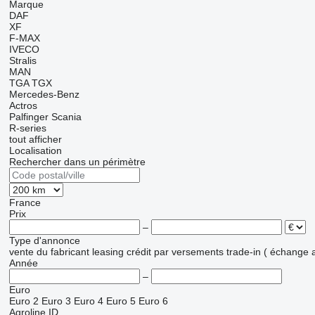
Marque
DAF
XF
F-MAX
IVECO
Stralis
MAN
TGA
TGX
Mercedes-Benz
Actros
Palfinger
Scania
R-series
tout afficher
Localisation
Rechercher dans un périmètre
France
Prix
–
Type d'annonce
vente
du fabricant
leasing
crédit
par versements
trade-in ( échange 
Année
–
Euro
Euro 2
Euro 3
Euro 4
Euro 5
Euro 6
Agroline ID