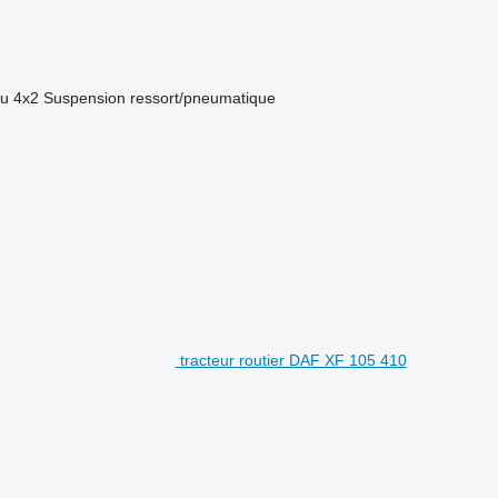
eu
4x2
Suspension
ressort/pneumatique
tracteur routier DAF XF 105 410