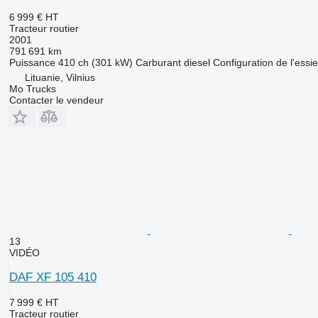
6 999 €
HT
Tracteur routier
2001
791 691 km
Puissance
410 ch (301 kW)
Carburant
diesel
Configuration de l'essi
Lituanie, Vilnius
Mo Trucks
Contacter le vendeur
13
VIDÉO
DAF XF 105 410
7 999 €
HT
Tracteur routier