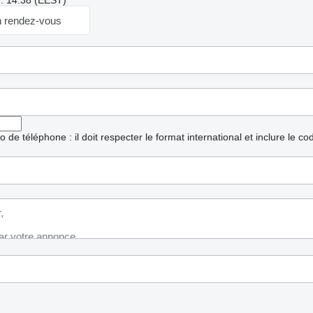
r: 14:38 (EEST)
 rendez-vous
ro de téléphone : il doit respecter le format international et inclure le c