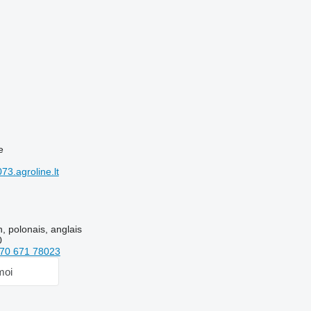
e
3.agroline.lt
n, polonais, anglais
0
70 671 78023
moi