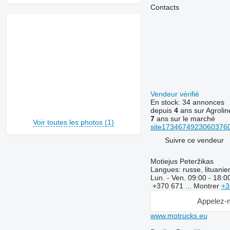
Contacts
Vendeur vérifié
En stock:
34 annonces
depuis
4
ans sur Agrolin
7
ans sur le marché
Voir toutes les photos (1)
site173467492306037607
Suivre ce vendeur
Motiejus Peteržikas
Langues:
russe, lituanie
Lun. - Ven.
09:00 - 18:0
+370 671 ...
Montrer
+3
Appelez-
www.motrucks.eu