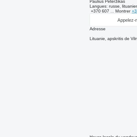
Paulius Peteržikas
Langues:
russe, lituanie
+370 607 ...
Montrer
+3
Appelez-
Adresse
Lituanie, apskritis de Vi