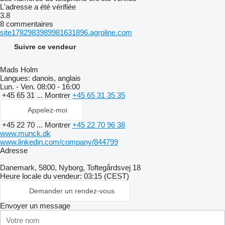
L'adresse a été vérifiée
3.8
8 commentaires
site1782983989981631896.agroline.com
Suivre ce vendeur
Mads Holm
Langues:
danois, anglais
Lun. - Ven.
08:00 - 16:00
+45 65 31 ...
Montrer
+45 65 31 35 35
Appelez-moi
+45 22 70 ...
Montrer
+45 22 70 96 38
www.munck.dk
www.linkedin.com/company/844799
Adresse
Danemark, 5800, Nyborg, Toftegårdsvej 18
Heure locale du vendeur: 03:15 (CEST)
Demander un rendez-vous
Envoyer un message