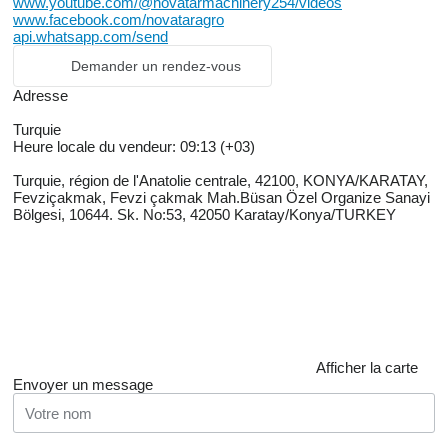
www.youtube.com/@novatarmachinery254/videos
www.facebook.com/novataragro
api.whatsapp.com/send
Demander un rendez-vous
Adresse
Turquie
Heure locale du vendeur: 09:13 (+03)
Turquie, région de l'Anatolie centrale, 42100, KONYA/KARATAY,
Fevziçakmak, Fevzi çakmak Mah.Büsan Özel Organize Sanayi
Bölgesi, 10644. Sk. No:53, 42050 Karatay/Konya/TURKEY
Afficher la carte
Envoyer un message