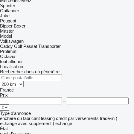
Mercedes-Benz
Sprinter
Outlander
Juke
Peugeot
Bipper
Boxer
Master
Model
Volkswagen
Caddy
Golf
Passat
Transporter
Profimat
Octavia
tout afficher
Localisation
Rechercher dans un périmètre
France
Prix
–
Type d'annonce
enchère
du fabricant
leasing
crédit
par versements
trade-in (
échange avec supplément )
échange
État
neuf
d'occasion