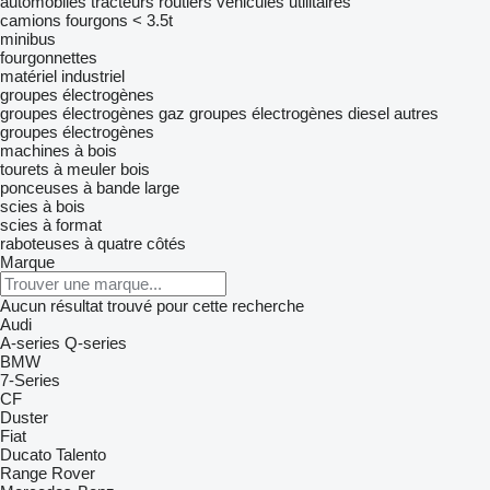
automobiles
tracteurs routiers
véhicules utilitaires
camions fourgons < 3.5t
minibus
fourgonnettes
matériel industriel
groupes électrogènes
groupes électrogènes gaz
groupes électrogènes diesel
autres
groupes électrogènes
machines à bois
tourets à meuler bois
ponceuses à bande large
scies à bois
scies à format
raboteuses à quatre côtés
Marque
Aucun résultat trouvé pour cette recherche
Audi
A-series
Q-series
BMW
7-Series
CF
Duster
Fiat
Ducato
Talento
Range Rover