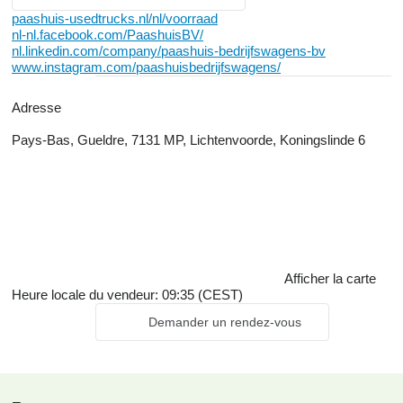
paashuis-usedtrucks.nl/nl/voorraad
nl-nl.facebook.com/PaashuisBV/
nl.linkedin.com/company/paashuis-bedrijfswagens-bv
www.instagram.com/paashuisbedrijfswagens/
Adresse
Pays-Bas, Gueldre, 7131 MP, Lichtenvoorde, Koningslinde 6
Afficher la carte
Heure locale du vendeur: 09:35 (CEST)
Demander un rendez-vous