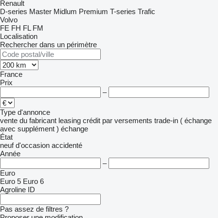
Renault
D-series
Master
Midlum
Premium
T-series
Trafic
Volvo
FE
FH
FL
FM
Localisation
Rechercher dans un périmètre
France
Prix
–
Type d'annonce
vente
du fabricant
leasing
crédit
par versements
trade-in ( échange
avec supplément )
échange
État
neuf
d'occasion
accidenté
Année
–
Euro
Euro 5
Euro 6
Agroline ID
Pas assez de filtres ?
Proposer une modification