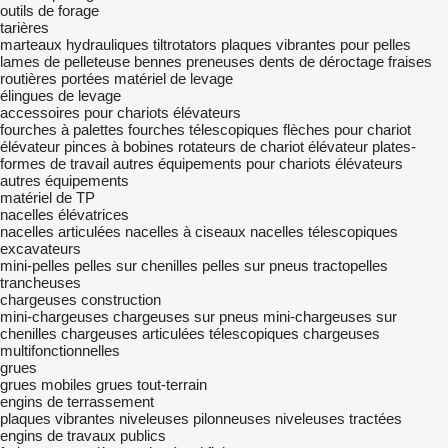
outils de forage
tarières
marteaux hydrauliques
tiltrotators
plaques vibrantes pour pelles
lames de pelleteuse
bennes preneuses
dents de déroctage
fraises
routières portées
matériel de levage
élingues de levage
accessoires pour chariots élévateurs
fourches à palettes
fourches télescopiques
flèches pour chariot
élévateur
pinces à bobines
rotateurs de chariot élévateur
plates-
formes de travail
autres équipements pour chariots élévateurs
autres équipements
matériel de TP
nacelles élévatrices
nacelles articulées
nacelles à ciseaux
nacelles télescopiques
excavateurs
mini-pelles
pelles sur chenilles
pelles sur pneus
tractopelles
trancheuses
chargeuses construction
mini-chargeuses
chargeuses sur pneus
mini-chargeuses sur
chenilles
chargeuses articulées télescopiques
chargeuses
multifonctionnelles
grues
grues mobiles
grues tout-terrain
engins de terrassement
plaques vibrantes
niveleuses
pilonneuses
niveleuses tractées
engins de travaux publics