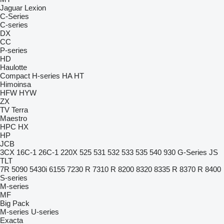
Jaguar
Lexion
C-Series
C-series
DX
CC
P-series
HD
Haulotte
Compact
H-series
HA
HT
Himoinsa
HFW
HYW
ZX
TV
Terra
Maestro
HPC
HX
HP
JCB
3CX
16C-1
26C-1
220X
525
531
532
533
535
540
930
G-Series
JS
TLT
7R
5090
5430i
6155
7230 R
7310 R
8200
8320
8335 R
8370 R
8400
S-series
M-series
MF
Big Pack
M-series
U-series
Exacta