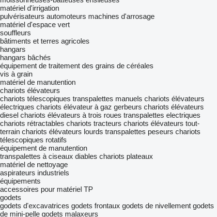
matériel d'irrigation
pulvérisateurs automoteurs
machines d'arrosage
matériel d'espace vert
souffleurs
bâtiments et terres agricoles
hangars
hangars bâchés
équipement de traitement des grains de céréales
vis à grain
matériel de manutention
chariots élévateurs
chariots télescopiques
transpalettes manuels
chariots élévateurs
électriques
chariots élévateur à gaz
gerbeurs
chariots élévateurs
diesel
chariots élévateurs à trois roues
transpalettes electriques
chariots rétractables
chariots tracteurs
chariots élévateurs tout-
terrain
chariots élévateurs lourds
transpalettes peseurs
chariots
télescopiques rotatifs
équipement de manutention
transpalettes à ciseaux
diables
chariots plateaux
matériel de nettoyage
aspirateurs industriels
équipements
accessoires pour matériel TP
godets
godets d'excavatrices
godets frontaux
godets de nivellement
godets
de mini-pelle
godets malaxeurs