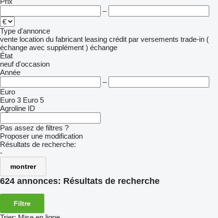
Prix
–
Type d'annonce
vente
location
du fabricant
leasing
crédit
par versements
trade-in (
échange avec supplément )
échange
État
neuf
d'occasion
Année
–
Euro
Euro 3
Euro 5
Agroline ID
Pas assez de filtres ?
Proposer une modification
Résultats de recherche:
-
montrer
624 annonces:
Résultats de recherche
Filtre
Trier
:
Mise en ligne