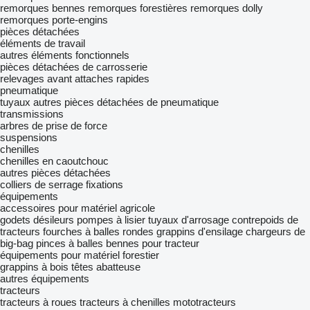
remorques bennes
remorques forestières
remorques dolly
remorques porte-engins
pièces détachées
éléments de travail
autres éléments fonctionnels
pièces détachées de carrosserie
relevages avant
attaches rapides
pneumatique
tuyaux
autres pièces détachées de pneumatique
transmissions
arbres de prise de force
suspensions
chenilles
chenilles en caoutchouc
autres pièces détachées
colliers de serrage
fixations
équipements
accessoires pour matériel agricole
godets désileurs
pompes à lisier
tuyauх d'arrosage
contrepoids de
tracteurs
fourches à balles rondes
grappins d'ensilage
chargeurs de
big-bag
pinces à balles
bennes pour tracteur
équipements pour matériel forestier
grappins à bois
têtes abatteuse
autres équipements
tracteurs
tracteurs à roues
tracteurs à chenilles
mototracteurs