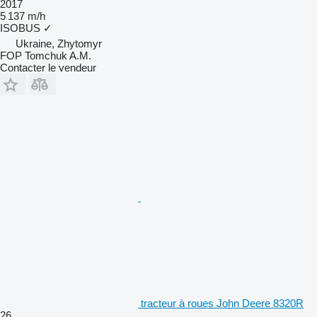
2017
5 137 m/h
ISOBUS
✓
Ukraine, Zhytomyr
FOP Tomchuk A.M.
Contacter le vendeur
tracteur à roues John Deere 8320R
26