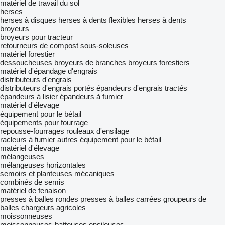
matériel de travail du sol
herses
herses à disques
herses à dents flexibles
herses à dents
broyeurs
broyeurs pour tracteur
retourneurs de compost
sous-soleuses
matériel forestier
dessoucheuses
broyeurs de branches
broyeurs forestiers
matériel d'épandage d'engrais
distributeurs d'engrais
distributeurs d'engrais portés
épandeurs d'engrais tractés
épandeurs à lisier
épandeurs à fumier
matériel d'élevage
équipement pour le bétail
équipements pour fourrage
repousse-fourrages
rouleaux d'ensilage
racleurs à fumier
autres équipement pour le bétail
matériel d'élevage
mélangeuses
mélangeuses horizontales
semoirs et planteuses mécaniques
combinés de semis
matériel de fenaison
presses à balles rondes
presses à balles carrées
groupeurs de
balles
chargeurs agricoles
moissonneuses
moissonneuses-batteuses
ensileuses