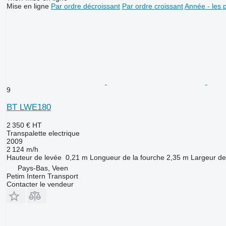
Mise en ligne
Par ordre décroissant
Par ordre croissant
Année - les 
9
BT LWE180
2 350 €
HT
Transpalette electrique
2009
2 124 m/h
Hauteur de levée
0,21 m
Longueur de la fourche
2,35 m
Largeur de
Pays-Bas, Veen
Petim Intern Transport
Contacter le vendeur