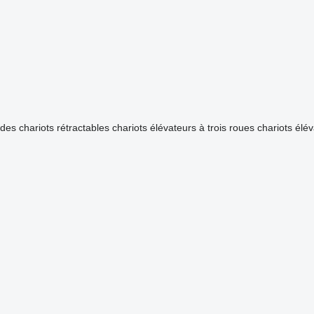
ndes
chariots rétractables
chariots élévateurs à trois roues
chariots élév