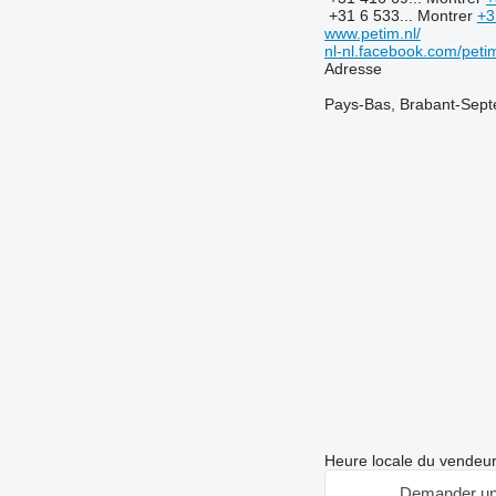
+31 6 533...
Montrer
+3
www.petim.nl/
nl-nl.facebook.com/petim
Adresse
Pays-Bas, Brabant-Septe
Heure locale du vendeu
Demander un