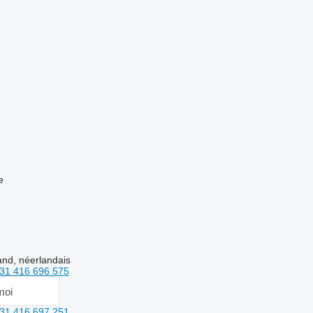
e
and, néerlandais
31 416 696 575
moi
31 416 697 251