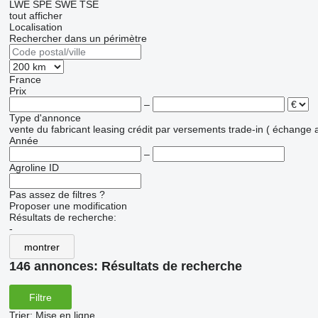
LWE
SPE
SWE
TSE
tout afficher
Localisation
Rechercher dans un périmètre
France
Prix
–
Type d'annonce
vente
du fabricant
leasing
crédit
par versements
trade-in ( échange 
Année
–
Agroline ID
Pas assez de filtres ?
Proposer une modification
Résultats de recherche:
-
montrer
146 annonces:
Résultats de recherche
Filtre
Trier
:
Mise en ligne