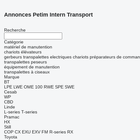
Annonces Petim Intern Transport
Recherche
Catégorie
matériel de manutention
chariots élévateurs
gerbeurs
transpalettes electriques
chariots préparateurs de comma
transpalettes peseurs
équipement de manutention
transpalettes à ciseaux
Marque
BT
LPE
LWE
OME 100
RWE
SPE
SWE
Cesab
WP
CBD
Linde
L-series
T-series
Pramac
HX
Still
COP
CX
EXU
EXV
FM
R-series
RX
Toyota