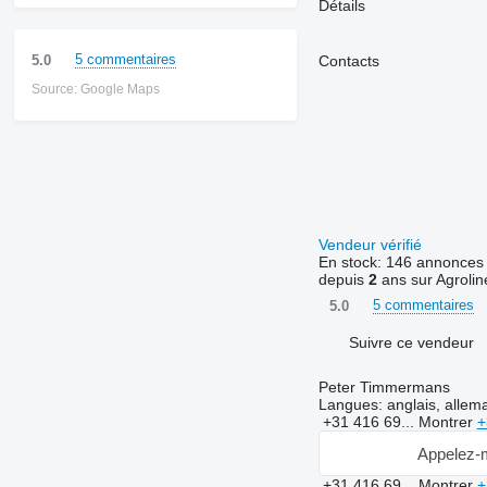
Détails
5 commentaires
5.0
Contacts
Source: Google Maps
Vendeur vérifié
En stock:
146 annonces
depuis
2
ans sur Agrolin
5 commentaires
5.0
Suivre ce vendeur
Peter Timmermans
Langues:
anglais, allem
+31 416 69...
Montrer
+
Appelez-
+31 416 69...
Montrer
+