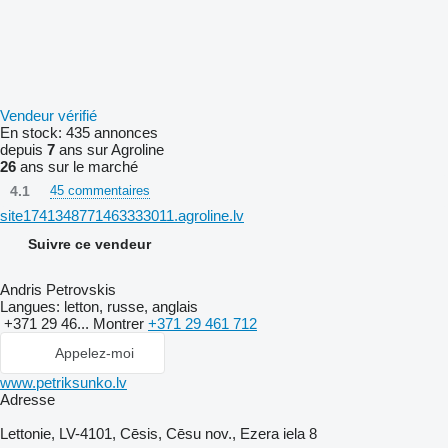
Vendeur vérifié
En stock:
435 annonces
depuis
7
ans sur Agroline
26
ans sur le marché
4.1
45 commentaires
site1741348771463333011.agroline.lv
Suivre ce vendeur
Andris Petrovskis
Langues:
letton, russe, anglais
+371 29 46...
Montrer
+371 29 461 712
Appelez-moi
www.petriksunko.lv
Adresse
Lettonie, LV-4101, Cēsis, Cēsu nov., Ezera iela 8