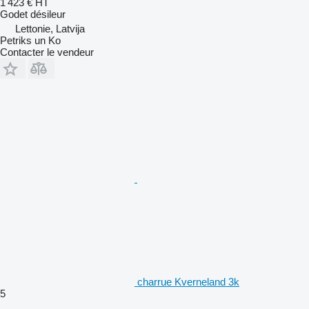
1 423 €
HT
Godet désileur
Lettonie, Latvija
Petriks un Ko
Contacter le vendeur
charrue Kverneland 3k
5