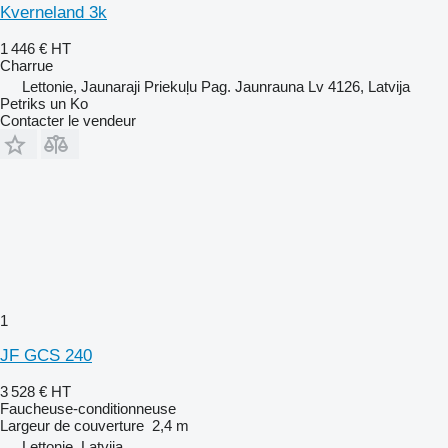
Kverneland 3k
1 446 €
HT
Charrue
Lettonie, Jaunaraji Priekuļu Pag. Jaunrauna Lv 4126, Latvija
Petriks un Ko
Contacter le vendeur
1
JF GCS 240
3 528 €
HT
Faucheuse-conditionneuse
Largeur de couverture
2,4 m
Lettonie, Latvija