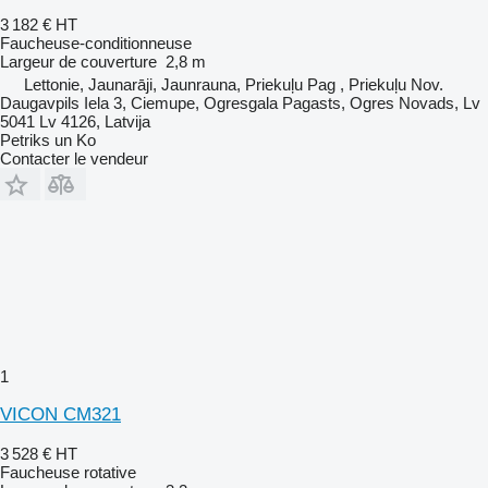
3 182 €
HT
Faucheuse-conditionneuse
Largeur de couverture
2,8 m
Lettonie, Jaunarāji, Jaunrauna, Priekuļu Pag , Priekuļu Nov.
Daugavpils Iela 3, Ciemupe, Ogresgala Pagasts, Ogres Novads, Lv
5041 Lv 4126, Latvija
Petriks un Ko
Contacter le vendeur
1
VICON CM321
3 528 €
HT
Faucheuse rotative