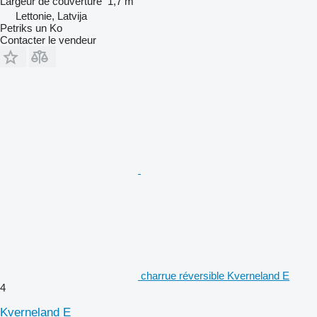
Largeur de couverture
1,7 m
Lettonie, Latvija
Petriks un Ko
Contacter le vendeur
charrue réversible Kverneland E
4
Kverneland E