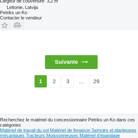
Largeur de couverture
3,2 m
Lettonie, Latvija
Petriks un Ko
Contacter le vendeur
Suivante
2
3
…
29
1
Recherchez le matériel du concessionnaire Petriks un Ko dans ces
catégories
Matériel de travail du sol
Matériel de fenaison
Semoirs et planteuses
mécaniques
Tracteurs
Moissonneuses
Matériel d'épandage