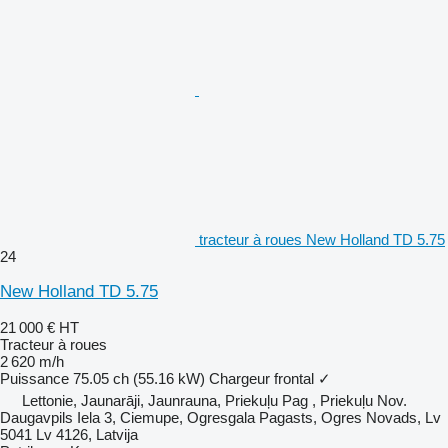
tracteur à roues New Holland TD 5.75
24
New Holland TD 5.75
21 000 €
HT
Tracteur à roues
2 620 m/h
Puissance
75.05 ch (55.16 kW)
Chargeur frontal
✓
Lettonie, Jaunarāji, Jaunrauna, Priekuļu Pag , Priekuļu Nov.
Daugavpils Iela 3, Ciemupe, Ogresgala Pagasts, Ogres Novads, Lv
5041 Lv 4126, Latvija