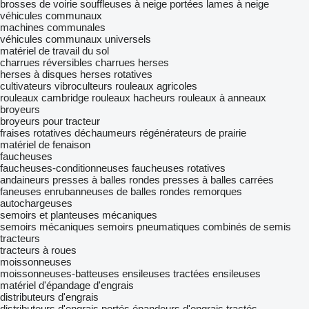
brosses de voirie
souffleuses à neige portées
lames à neige
véhicules communaux
machines communales
véhicules communaux universels
matériel de travail du sol
charrues réversibles
charrues
herses
herses à disques
herses rotatives
cultivateurs
vibroculteurs
rouleaux agricoles
rouleaux cambridge
rouleaux hacheurs
rouleaux à anneaux
broyeurs
broyeurs pour tracteur
fraises rotatives
déchaumeurs
régénérateurs de prairie
matériel de fenaison
faucheuses
faucheuses-conditionneuses
faucheuses rotatives
andaineurs
presses à balles rondes
presses à balles carrées
faneuses
enrubanneuses de balles rondes
remorques
autochargeuses
semoirs et planteuses mécaniques
semoirs mécaniques
semoirs pneumatiques
combinés de semis
tracteurs
tracteurs à roues
moissonneuses
moissonneuses-batteuses
ensileuses tractées
ensileuses
matériel d'épandage d'engrais
distributeurs d'engrais
distributeurs d'engrais portés
épandeurs d'engrais tractés