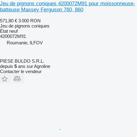
Jeu de pignons coniques 4200072M91 pour moissonneuse-
batteuse Massey Ferguson 760, 860
571,80 €
3 000 RON
Jeu de pignons coniques
État
neuf
4200072M91
Roumanie, ILFOV
PIESE BULDO S.R.L.
depuis
5
ans sur Agroline
Contacter le vendeur