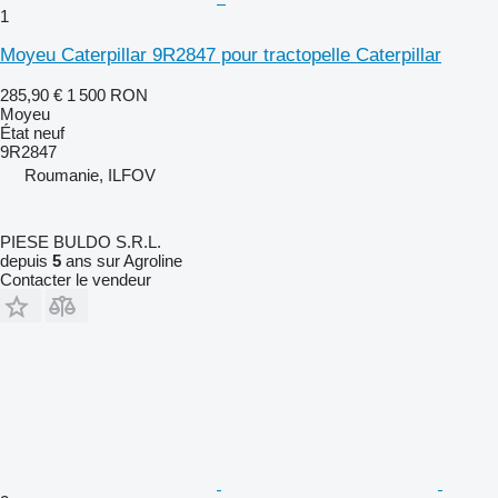
1
Moyeu Caterpillar 9R2847 pour tractopelle Caterpillar
285,90 €
1 500 RON
Moyeu
État
neuf
9R2847
Roumanie, ILFOV
PIESE BULDO S.R.L.
depuis
5
ans sur Agroline
Contacter le vendeur