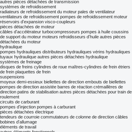
autres pièces détachées de transmission
systèmes de refroidissement
radiateurs de refroidissement du moteur
pales de ventilateur
ventilateurs de refroidissement
pompes de refroidissement moteur
réservoirs d'expansion
visco-coupleurs
pièces détachées de moteur
câbles d'accélérateur
turbocompresseurs
pompes à huile
coussins
de support du moteur
moteurs
refroidisseurs d'huile
autres pièces
détachées du moteur
hydraulique
pompes hydrauliques
distributeurs hydrauliques
vérins hydrauliques
tuyaux hydraulique
autres pièces détachées hydraulique
systèmes de freinage
disques de freins
cylindres de roue
maîtres-cylindres de frein
étriers
de frein
plaquettes de frein
suspensions
moyeux
demi-essieux
biellettes de direction
embouts de biellettes
pompes de direction assistée
barres de réaction
crémaillères de
direction
patins de stabilisation
autres pièces détachées pour train de
roulement
circuits de carburant
pompes d'injection
pompes à carburant
pièces détachées électrique
tendeurs de courroie
commutateurs de colonne de direction
câbles
bobines d'allumage
éléments de travail
autres éléments fonctionnels