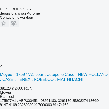
PIESE BULDO S.R.L.
depuis
5
ans sur Agroline
Contacter le vendeur
2
Moyeu - 175977A1 pour tractopelle Case , NEW HOLLAND
, CASE , TEREX , KOBELCO , FIAT HITACHI
381,20 €
2 000 RON
Moyeu
État
neuf
175977A1 , ABP3004514 03261190, 3261190 85808274 L99604
9147-4169 2326008040 7000060 91474169...