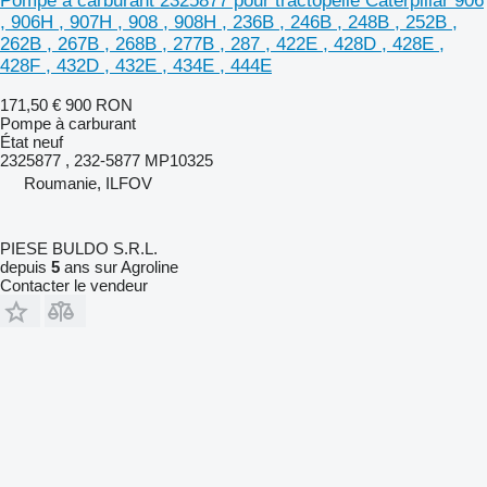
Pompe à carburant 2325877 pour tractopelle Caterpillar 906
, 906H , 907H , 908 , 908H , 236B , 246B , 248B , 252B ,
262B , 267B , 268B , 277B , 287 , 422E , 428D , 428E ,
428F , 432D , 432E , 434E , 444E
171,50 €
900 RON
Pompe à carburant
État
neuf
2325877 , 232-5877 MP10325
Roumanie, ILFOV
PIESE BULDO S.R.L.
depuis
5
ans sur Agroline
Contacter le vendeur