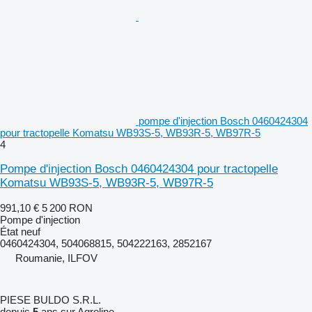
pompe d'injection Bosch 0460424304
pour tractopelle Komatsu WB93S-5, WB93R-5, WB97R-5
4
Pompe d'injection Bosch 0460424304 pour tractopelle
Komatsu WB93S-5, WB93R-5, WB97R-5
991,10 €
5 200 RON
Pompe d'injection
État
neuf
0460424304, 504068815, 504222163, 2852167
Roumanie, ILFOV
PIESE BULDO S.R.L.
depuis
5
ans sur Agroline