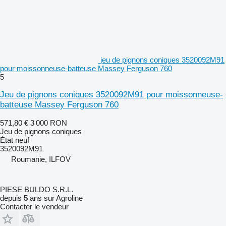
jeu de pignons coniques 3520092M91
pour moissonneuse-batteuse Massey Ferguson 760
5
Jeu de pignons coniques 3520092M91 pour moissonneuse-
batteuse Massey Ferguson 760
571,80 €
3 000 RON
Jeu de pignons coniques
État
neuf
3520092M91
Roumanie, ILFOV
PIESE BULDO S.R.L.
depuis
5
ans sur Agroline
Contacter le vendeur