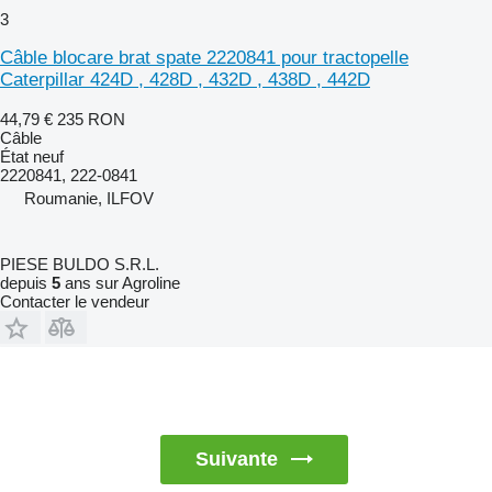
3
Câble blocare brat spate 2220841 pour tractopelle
Caterpillar 424D , 428D , 432D , 438D , 442D
44,79 €
235 RON
Câble
État
neuf
2220841, 222-0841
Roumanie, ILFOV
PIESE BULDO S.R.L.
depuis
5
ans sur Agroline
Contacter le vendeur
Suivante