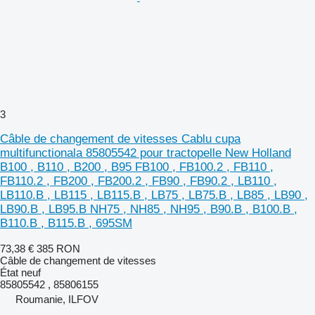
3
Câble de changement de vitesses Cablu cupa
multifunctionala 85805542 pour tractopelle New Holland
B100 , B110 , B200 , B95 FB100 , FB100.2 , FB110 ,
FB110.2 , FB200 , FB200.2 , FB90 , FB90.2 , LB110 ,
LB110.B , LB115 , LB115.B , LB75 , LB75.B , LB85 , LB90 ,
LB90.B , LB95.B NH75 , NH85 , NH95 , B90.B , B100.B ,
B110.B , B115.B , 695SM
73,38 €
385 RON
Câble de changement de vitesses
État
neuf
85805542 , 85806155
Roumanie, ILFOV