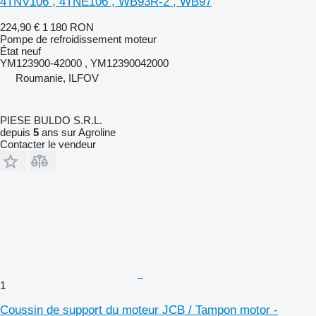
4TNV106 , 4TNE106 , WB93R-2 , WB97
224,90 €
1 180 RON
Pompe de refroidissement moteur
État
neuf
YM123900-42000 , YM12390042000
Roumanie, ILFOV
PIESE BULDO S.R.L.
depuis
5
ans sur Agroline
Contacter le vendeur
1
Coussin de support du moteur JCB / Tampon motor -