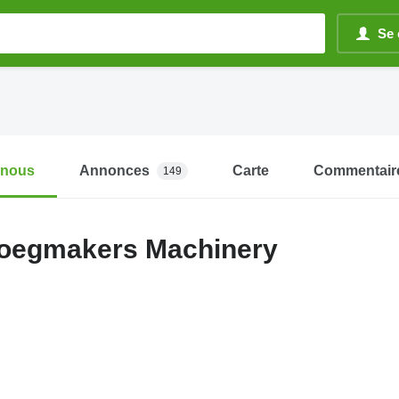
Se 
-nous
Annonces
Carte
Commentair
149
loegmakers Machinery