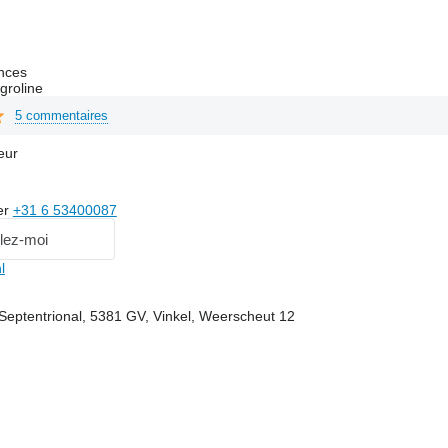
nces
groline
5 commentaires
eur
er
+31 6 53400087
lez-moi
l
Septentrional, 5381 GV, Vinkel, Weerscheut 12