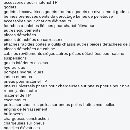
accessoires pour matériel TP
godets
godets d'excavatrices
godets frontaux
godets de nivellement
godets 
bennes preneuses
dents de déroctage
lames de pelleteuse
accessoires pour chariots élévateurs
fourches à palettes
flèches pour chariot élévateur
autres équipements
pièces détachées
pièces détachées de carrosserie
attaches rapides
boîtes à outils
châssis
autres pièces détachées de 
pièces détachées de cabine
cabines
revêtements
sièges
autres pièces détachées pour cabine
suspensions
galets inférieurs
essieux
hydraulique
pompes hydrauliques
jantes et pneus
pneus pour matériel TP
pneus universels
pneus pour chargeuses sur pneus
pneus pour nive
roues
jantes
autre
matériel de TP
excavateurs
pelles sur chenilles
pelles sur pneus
pelles-buttes
midi pelles
engins de terrassement
bulldozers
chargeuses construction
chargeuses sur pneus
nacelles élévatrices