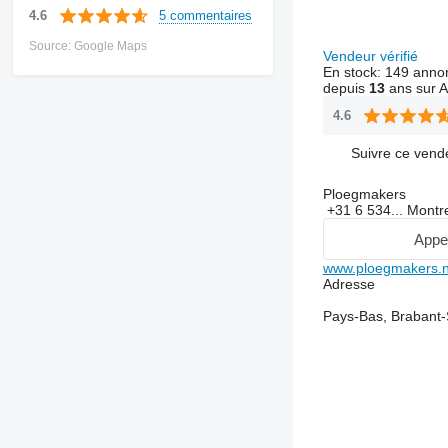
5 commentaires
4.6
Source: Google Maps
Vendeur vérifié
En stock:
149 anno
depuis
13
ans sur A
4.6
Suivre ce vend
Ploegmakers
+31 6 534...
Montr
Appe
www.ploegmakers.n
Adresse
Pays-Bas, Brabant-