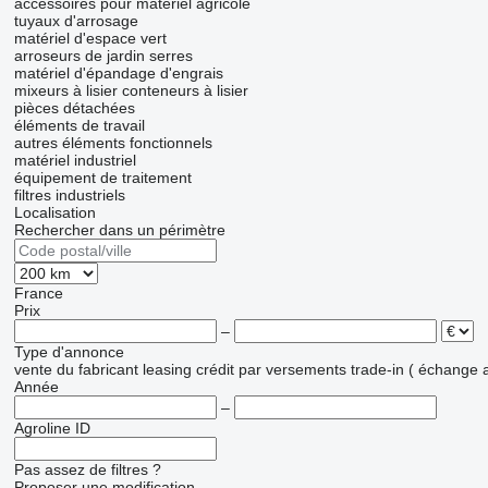
accessoires pour matériel agricole
tuyauх d'arrosage
matériel d'espace vert
arroseurs de jardin
serres
matériel d'épandage d'engrais
mixeurs à lisier
conteneurs à lisier
pièces détachées
éléments de travail
autres éléments fonctionnels
matériel industriel
équipement de traitement
filtres industriels
Localisation
Rechercher dans un périmètre
France
Prix
–
Type d'annonce
vente
du fabricant
leasing
crédit
par versements
trade-in ( échange 
Année
–
Agroline ID
Pas assez de filtres ?
Proposer une modification