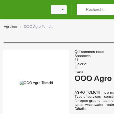
Agroline
OOO Agro Tomchi
Qui sommes-nous
Annonces
61
Galerie
36
Carte
OOO Agro 
AGRO TOMCHI
- is a m
Type of services - const
for open ground, technolo
types, wastewater treatme
Détails