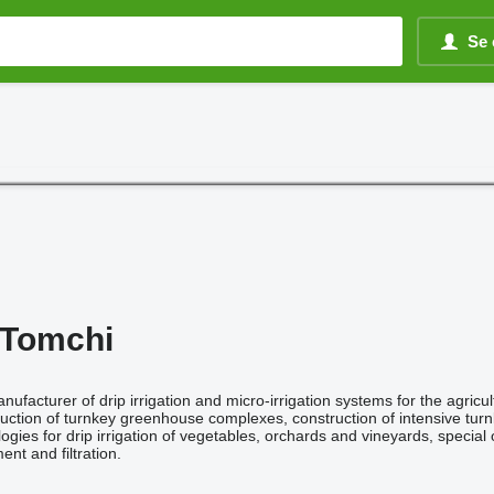
Se 
Tomchi
anufacturer of drip irrigation and micro-irrigation systems for the agricu
ruction of turnkey greenhouse complexes, construction of intensive turnk
gies for drip irrigation of vegetables, orchards and vineyards, special 
nt and filtration.