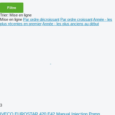
Filtre
Trier
:
Mise en ligne
Mise en ligne
Par ordre décroissant
Par ordre croissant
Année - les
plus récentes en premier
Année - les plus anciens au début
3
IVECO EUROSTAR 420 E42 Manual Injection Pomp