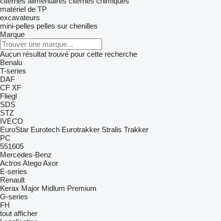
citernes alimentaires
citernes chimiques
matériel de TP
excavateurs
mini-pelles
pelles sur chenilles
Marque
Aucun résultat trouvé pour cette recherche
Benalu
T-series
DAF
CF
XF
Fliegl
SDS
STZ
IVECO
EuroStar
Eurotech
Eurotrakker
Stralis
Trakker
PC
551605
Mercedes-Benz
Actros
Atego
Axor
E-series
Renault
Kerax
Major
Midlum
Premium
G-series
FH
tout afficher