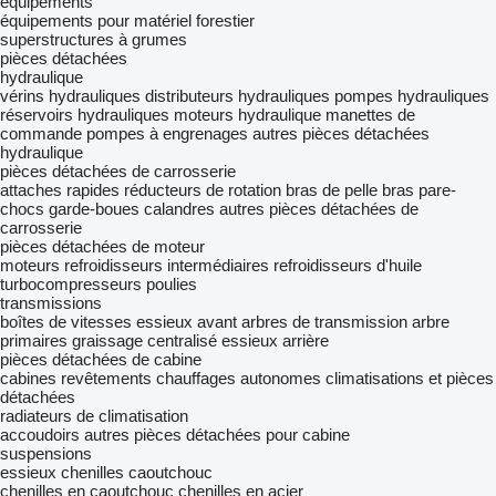
équipements
équipements pour matériel forestier
superstructures à grumes
pièces détachées
hydraulique
vérins hydrauliques
distributeurs hydrauliques
pompes hydrauliques
réservoirs hydrauliques
moteurs hydraulique
manettes de
commande
pompes à engrenages
autres pièces détachées
hydraulique
pièces détachées de carrosserie
attaches rapides
réducteurs de rotation
bras de pelle
bras
pare-
chocs
garde-boues
calandres
autres pièces détachées de
carrosserie
pièces détachées de moteur
moteurs
refroidisseurs intermédiaires
refroidisseurs d'huile
turbocompresseurs
poulies
transmissions
boîtes de vitesses
essieux avant
arbres de transmission
arbre
primaires
graissage centralisé
essieux arrière
pièces détachées de cabine
cabines
revêtements
chauffages autonomes
climatisations et pièces
détachées
radiateurs de climatisation
accoudoirs
autres pièces détachées pour cabine
suspensions
essieux
chenilles caoutchouc
chenilles en caoutchouc
chenilles en acier