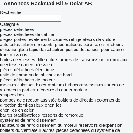
Annonces Rackstad Bil & Delar AB
Recherche
Catégorie
pièces détachées
pièces détachées de cabine
sièges
portes
revêtements
cabines
réfrigérateurs de voiture
autoradios
ailerons
ressorts pneumatiques
pare-soleils
moteurs
d'essuie-glace
tapis de sol
autres pièces détachées pour cabine
transmissions
boîtes de vitesses
différentiels
arbres de transmission
pommeaux
de vitesse
carters d'essieu
pièces détachées électrique
unité de commande
tableaux de bord
pièces détachées de moteur
moteurs
culasses
blocs-moteurs
turbocompresseurs
carters de
vilebrequin
parties inférieure du carter moteur
suspensions
pompes de direction assistée
boîtiers de direction
colonnes de
direction
demi-essieux
chenilles
chenilles en acier
barres stabilisatrices
ressorts de remorque
systèmes de refroidissement
radiateurs de refroidissement du moteur
réservoirs d'expansion
boîtiers du ventilateur
autres pièces détachées du système de