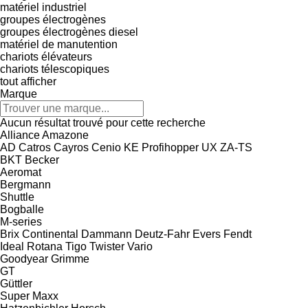
matériel industriel
groupes électrogènes
groupes électrogènes diesel
matériel de manutention
chariots élévateurs
chariots télescopiques
tout afficher
Marque
Aucun résultat trouvé pour cette recherche
Alliance
Amazone
AD
Catros
Cayros
Cenio
KE
Profihopper
UX
ZA-TS
BKT
Becker
Aeromat
Bergmann
Shuttle
Bogballe
M-series
Brix
Continental
Dammann
Deutz-Fahr
Evers
Fendt
Ideal
Rotana
Tigo
Twister
Vario
Goodyear
Grimme
GT
Güttler
Super Maxx