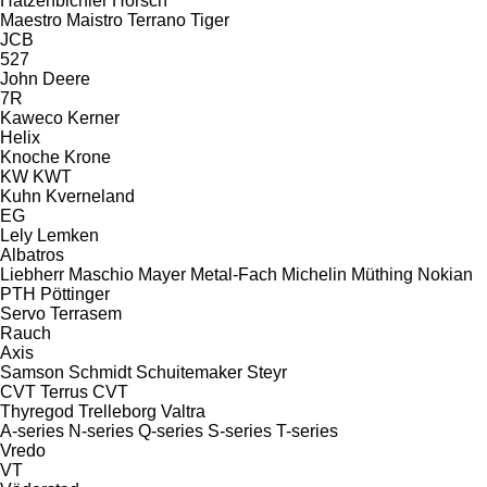
Hatzenbichler
Horsch
Maestro
Maistro
Terrano
Tiger
JCB
527
John Deere
7R
Kaweco
Kerner
Helix
Knoche
Krone
KW
KWT
Kuhn
Kverneland
EG
Lely
Lemken
Albatros
Liebherr
Maschio
Mayer
Metal-Fach
Michelin
Müthing
Nokian
PTH
Pöttinger
Servo
Terrasem
Rauch
Axis
Samson
Schmidt
Schuitemaker
Steyr
CVT
Terrus CVT
Thyregod
Trelleborg
Valtra
A-series
N-series
Q-series
S-series
T-series
Vredo
VT