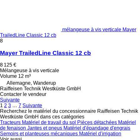
mélangeuse à vis verticale Mayer
TrailedLine Classic 12 cb
8
Mayer TrailedLine Classic 12 cb
8 125 €
Mélangeuse à vis verticale
Volume
12 m³
Allemagne, Wanderup
Raiffeisen Technik Westküste GmbH
Contacter le vendeur
Suivante
1
2
3
…
7
Suivante
Recherchez le matériel du concessionnaire Raiffeisen Technik
Westküste GmbH dans ces catégories
Tracteurs
Matériel de travail du sol
Pièces détachées
Matériel
de fenaison
Jantes et pneus
Matériel d'épandage d'engrais
Semoirs et planteuses mécaniques
Matériel d'irrigation
Voir aussi