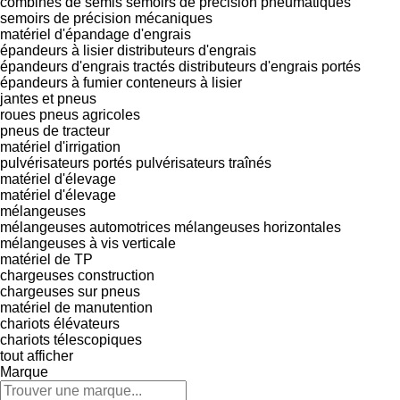
combinés de semis
semoirs de précision pneumatiques
semoirs de précision mécaniques
matériel d'épandage d'engrais
épandeurs à lisier
distributeurs d'engrais
épandeurs d'engrais tractés
distributeurs d'engrais portés
épandeurs à fumier
conteneurs à lisier
jantes et pneus
roues
pneus agricoles
pneus de tracteur
matériel d'irrigation
pulvérisateurs portés
pulvérisateurs traînés
matériel d'élevage
matériel d'élevage
mélangeuses
mélangeuses automotrices
mélangeuses horizontales
mélangeuses à vis verticale
matériel de TP
chargeuses construction
chargeuses sur pneus
matériel de manutention
chariots élévateurs
chariots télescopiques
tout afficher
Marque