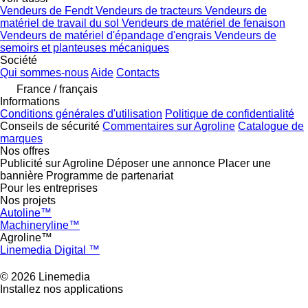
Vendeurs de Fendt
Vendeurs de tracteurs
Vendeurs de
matériel de travail du sol
Vendeurs de matériel de fenaison
Vendeurs de matériel d'épandage d'engrais
Vendeurs de
semoirs et planteuses mécaniques
Société
Qui sommes-nous
Aide
Contacts
France / français
Informations
Conditions générales d'utilisation
Politique de confidentialité
Conseils de sécurité
Commentaires sur Agroline
Catalogue de
marques
Nos offres
Publicité sur Agroline
Déposer une annonce
Placer une
bannière
Programme de partenariat
Pour les entreprises
Nos projets
Autoline™
Machineryline™
Agroline™
Linemedia Digital ™
© 2026 Linemedia
Installez nos applications