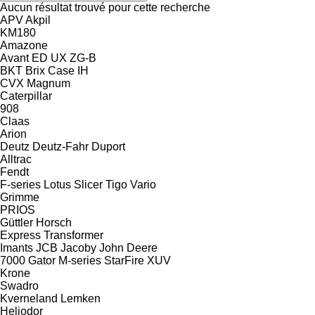
Aucun résultat trouvé pour cette recherche
APV
Akpil
KM180
Amazone
Avant
ED
UX
ZG-B
BKT
Brix
Case IH
CVX
Magnum
Caterpillar
908
Claas
Arion
Deutz
Deutz-Fahr
Duport
Alltrac
Fendt
F-series
Lotus
Slicer
Tigo
Vario
Grimme
PRIOS
Güttler
Horsch
Express
Transformer
Imants
JCB
Jacoby
John Deere
7000
Gator
M-series
StarFire
XUV
Krone
Swadro
Kverneland
Lemken
Heliodor