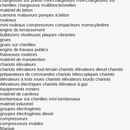
chargeuses sur pneus
mini-chargeuses
mini-chargeuses sur
chenilles
chargeuses multifonctionnelles
matériel de béton
camions malaxeurs
pompes à béton
rouleaux
mini rouleaux compresseurs
compacteurs monocylindres
engins de terrassement
bulldozers
niveleuses
plaques vibrantes
grues
grues sur chenilles
engins de travaux publics
fraiseuses routières
matériel de manutention
chariots élévateurs
chariots élévateurs tout-terrain
chariots élévateurs diesel
chariots
préparateurs de commandes
chariots télescopiques
chariots
élévateurs à trois roues
chariots élévateurs lourds
chariots
élévateurs électriques
chariots élévateur à gaz
équipements miniers
matériel de carrières
tombereaux sur chenilles
mini tombereaux
matériel industriel
groupes électrogènes
groupes électrogènes diesel
compresseurs
compresseurs mobiles
Marque