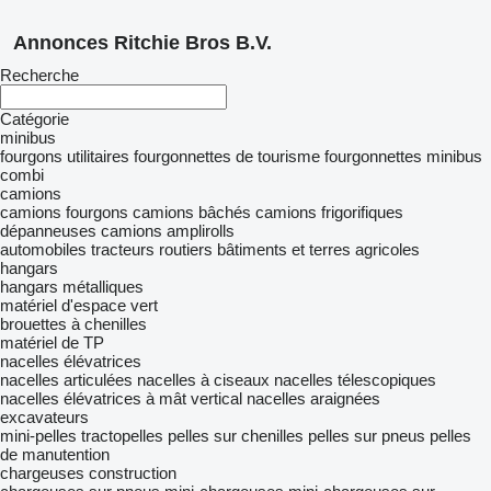
Annonces Ritchie Bros B.V.
Recherche
Catégorie
minibus
fourgons utilitaires
fourgonnettes de tourisme
fourgonnettes
minibus
combi
camions
camions fourgons
camions bâchés
camions frigorifiques
dépanneuses
camions amplirolls
automobiles
tracteurs routiers
bâtiments et terres agricoles
hangars
hangars métalliques
matériel d'espace vert
brouettes à chenilles
matériel de TP
nacelles élévatrices
nacelles articulées
nacelles à ciseaux
nacelles télescopiques
nacelles élévatrices à mât vertical
nacelles araignées
excavateurs
mini-pelles
tractopelles
pelles sur chenilles
pelles sur pneus
pelles
de manutention
chargeuses construction