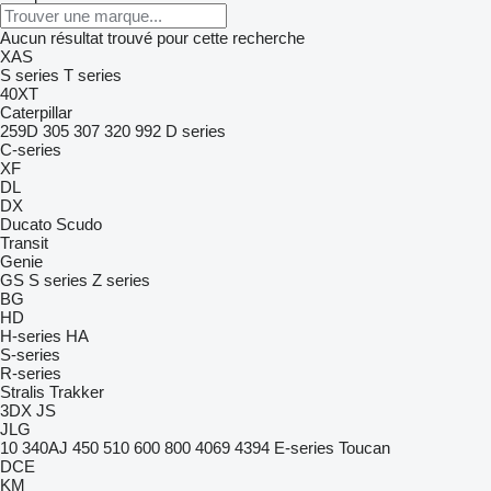
Aucun résultat trouvé pour cette recherche
XAS
S series
T series
40XT
Caterpillar
259D
305
307
320
992
D series
C-series
XF
DL
DX
Ducato
Scudo
Transit
Genie
GS
S series
Z series
BG
HD
H-series
HA
S-series
R-series
Stralis
Trakker
3DX
JS
JLG
10
340AJ
450
510
600
800
4069
4394
E-series
Toucan
DCE
KM