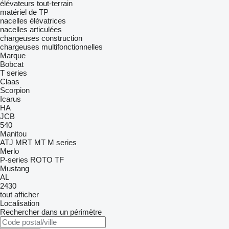
élévateurs tout-terrain
matériel de TP
nacelles élévatrices
nacelles articulées
chargeuses construction
chargeuses multifonctionnelles
Marque
Bobcat
T series
Claas
Scorpion
Icarus
HA
JCB
540
Manitou
ATJ
MRT
MT
M series
Merlo
P-series
ROTO
TF
Mustang
AL
2430
tout afficher
Localisation
Rechercher dans un périmètre