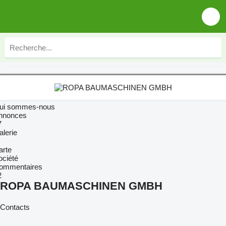
ui sommes-nous
nnonces
7
alerie
arte
ociété
ommentaires
2
ROPA BAUMASCHINEN GMBH
Contacts