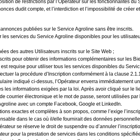
sition de restrictions par l’Opérateur sur les fonctionnalités 
nonces dudit compte, et l’interdiction et l’impossibilité de créer
 annonces publiées sur le Service Agroline sans être inscrits.
r les services du Service Agroline disponibles pour les utilisateu
es des autres Utilisateurs inscrits sur le Site Web ;
crits pour obtenir des informations complémentaires sur les Bi
b est requise pour utiliser tous les services disponibles du Servi
 effectuer la procédure d’Inscription conformément à la clause 2.
rmulaire indiqué ci-dessus, l’Opérateur enverra immédiatement un 
 les informations exigées par la loi. Après avoir cliqué sur le li
e courrier électronique et le mot de passe, seront utilisées par
 Agroline avec un compte
Facebook, Google et LinkedIn
.
ations exactes et complètes à son propos, comme l’exige l’inscrip
ponsable dans le cas où il/elle fournirait des données personnelle
Opérateur se réserve le droit de suspendre ou d’annuler l’inscript
érateur pour la prestation de services dans les conditions spéc