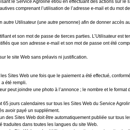
sant le Service Agroline et/ou en effectuant des actions sur le 
fautives comprenant l’utilisation de l’adresse e-mail et du mot 
un autre Utilisateur (une autre personne) afin de donner accè
tifiant et son mot de passe de tierces parties. L’Utilisateur est
stifiés que son adresse e-mail et son mot de passe ont été compro
 sur le site Web sans préavis ni justification.
r les Sites Web une fois que le paiement a été effectué, confor
 a été rempli.
sateur peut joindre une photo à l’annonce ; le nombre et le format
65 jours calendaires sur tous les Sites Web du Service Agroli
près avoir payé un supplément.
l’un des Sites Web doit être automatiquement publiée sur tous l
é traduites dans toutes les langues du site Web.