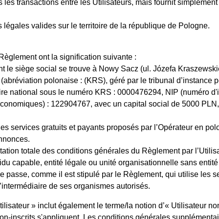
s les transactions entre les Utilisateurs, mais fournit simpleme
légales valides sur le territoire de la république de Pologne.
Règlement ont la signification suivante :
nt le siège social se trouve à Nowy Sacz (ul. Józefa Kraszewsk
l (abréviation polonaise : (KRS), géré par le tribunal d’instanc
ire national sous le numéro KRS : 0000476294, NIP (numéro d'
s économiques) : 122904767, avec un capital social de 5000 PLN, q
les services gratuits et payants proposés par l’Opérateur en polon
’annonces.
ptation totale des conditions générales du Règlement par l’Utilisa
ividu capable, entité légale ou unité organisationnelle sans entit
e passe, comme il est stipulé par le Règlement, qui utilise les ser
intermédiaire de ses organismes autorisés.
ilisateur » inclut également le terme/la notion d’« Utilisateur non
non-inscrits s'appliquent. Les conditions générales supplémentai