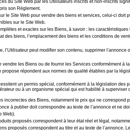
ces du Site Web par les Utilisateurs inscrits et non-inscrits signi
ompris son Règlement.
r le Site Web pour vendre des biens et services, celui-ci doit pu
nibles sur le Site Web.
complètes et exactes sur les Biens, à savoir : les caractéristiqu
tat des biens, l’emplacement des biens et les conditions de vent
, l’Utilisateur peut modifier son contenu, supprimer l'annonce ou
it de vendre les Biens ou de fournir les Services conformément à 
elle propose répondent aux normes de qualité établies par la légis
cessitent un permis spécial, conformément à la législation des p
érateur ou à un organisme spécial qui est habilité à superviser de 
ques incorrectes des Biens, notamment le prix qui ne correspond pa
nnonce à publier doit correspondre au texte de l’annonce et ne do
te Web).
roduits proposés correspondent à leur état réel et légal, notamme
Biens proposés correspondent au titre et au texte de l’annonce. 