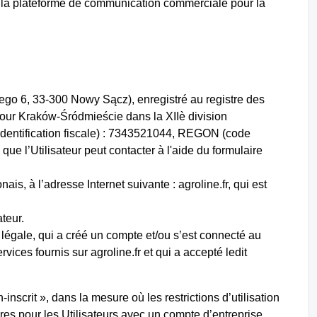
nt la plateforme de communication commerciale pour la
iego 6, 33-300 Nowy Sącz), enregistré au registre des
e pour Kraków-Śródmieście dans la XIIè division
identification fiscale) : 7343521044, REGON (code
ue l’Utilisateur peut contacter à l'aide du formulaire
ais, à l’adresse Internet suivante : agroline.fr, qui est
teur.
é légale, qui a créé un compte et/ou s’est connecté au
vices fournis sur agroline.fr et qui a accepté ledit
-inscrit », dans la mesure où les restrictions d’utilisation
res pour les Utilisateurs avec un compte d’entreprise