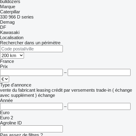
bulldozers
Marque
Caterpillar
330
966
D series
Demag
DF
Kawasaki
Localisation
Rechercher dans un périmètre
France
Prix
–
Type d'annonce
vente
du fabricant
leasing
crédit
par versements
trade-in ( échange
avec supplément )
échange
Année
–
Euro
Euro 2
Agroline ID
Pas assez de filtres ?