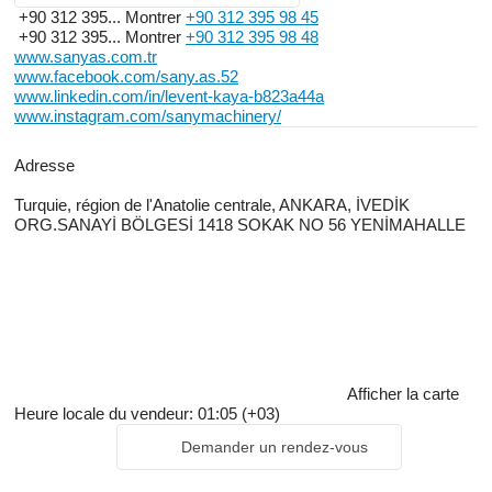
+90 312 395...
Montrer
+90 312 395 98 45
+90 312 395...
Montrer
+90 312 395 98 48
www.sanyas.com.tr
www.facebook.com/sany.as.52
www.linkedin.com/in/levent-kaya-b823a44a
www.instagram.com/sanymachinery/
Adresse
Turquie, région de l'Anatolie centrale, ANKARA, İVEDİK
ORG.SANAYİ BÖLGESİ 1418 SOKAK NO 56 YENİMAHALLE
Afficher la carte
Heure locale du vendeur: 01:05 (+03)
Demander un rendez-vous