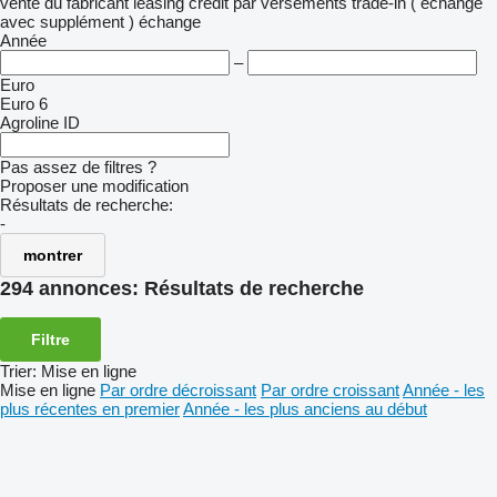
vente
du fabricant
leasing
crédit
par versements
trade-in ( échange
avec supplément )
échange
Année
–
Euro
Euro 6
Agroline ID
Pas assez de filtres ?
Proposer une modification
Résultats de recherche:
-
montrer
294 annonces:
Résultats de recherche
Filtre
Trier
:
Mise en ligne
Mise en ligne
Par ordre décroissant
Par ordre croissant
Année - les
plus récentes en premier
Année - les plus anciens au début