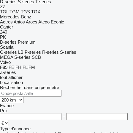
D-series
S-series
T-series
ZZ
TGL
TGM
TGS
TGX
Mercedes-Benz
Actros
Antos
Arocs
Atego
Econic
Canter
240
PK
D-series
Premium
Scania
G-series
LB
P-series
R-series
S-series
MEGA
S-series
SCB
Volvo
F89
FE
FH
FL
FM
Z-series
tout afficher
Localisation
Rechercher dans un périmètre
France
Prix
–
Type d'annonce