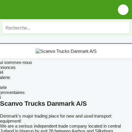
ui sommes-nous
nnonces
94
alerie
arte
ommentaires
6
Scanvo Trucks Danmark A/S
Denmark's major trading place for new and used transport
equipment!
We are a serious independent trade company located in central
Jutland in Haarup by exit 26 between Aarhus and Silkeborg.