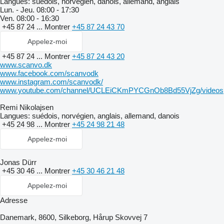
Langues:
suédois, norvégien, danois, allemand, anglais
Lun. - Jeu.
08:00 - 17:30
Ven.
08:00 - 16:30
+45 87 24 ...
Montrer
+45 87 24 43 70
Appelez-moi
+45 87 24 ...
Montrer
+45 87 24 43 20
www.scanvo.dk
www.facebook.com/scanvodk
www.instagram.com/scanvodk/
www.youtube.com/channel/UCLEiCKmPYCGnOb8Bd55VjZg/videos
Remi Nikolajsen
Langues:
suédois, norvégien, anglais, allemand, danois
+45 24 98 ...
Montrer
+45 24 98 21 48
Appelez-moi
Jonas Dürr
+45 30 46 ...
Montrer
+45 30 46 21 48
Appelez-moi
Adresse
Danemark, 8600, Silkeborg, Hårup Skovvej 7