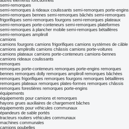
autres éléments fonctionnels
semi-remorques
semi-remorques à rideaux coulissants
semi-remorques porte-engins
semi-remorques bennes
semi-remorques bâchés
semi-remorques
frigorifiques
semi-remorques fourgons
semi-remorques plateaux
semi-remorques porte-conteneurs
semi-remorques plateformes
semi-remorques à plancher mobile
semi-remorques bétaillères
semi-remorques ampliroll
camions
camions fourgons
camions frigorifiques
camions systèmes de câble
camions amplirolls
camions châssis
camions porte-voitures
camions plateaux
camions porte-conteneurs
camions-bennes
camions rideaux coulissants
remorques
remorques porte-conteneurs
remorques porte-engins
remorques
bennes
remorques dolly
remorques ampliroll
remorques bâchées
remorques frigorifiques
remorques fourgons
remorques bétaillères
remorques plateaux
remorques plates-formes
remorques châssis
remorques forestières
remorques porte-engins
équipements
équipements pour camions et remorques
hayons
grues auxiliaires de chargement
bâches
équipements pour véhicules communaux
épandeurs de sable portés
tracteurs routiers
véhicules communaux
machines communales
camions poubelles