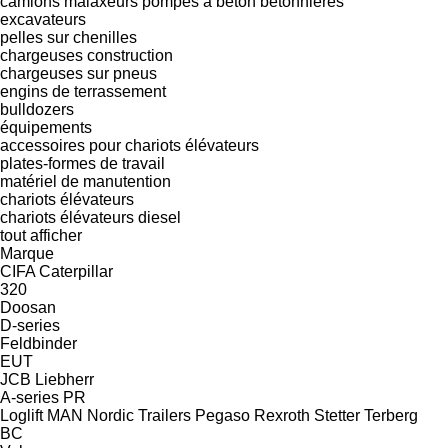
camions malaxeurs
pompes à béton
bétonnières
excavateurs
pelles sur chenilles
chargeuses construction
chargeuses sur pneus
engins de terrassement
bulldozers
équipements
accessoires pour chariots élévateurs
plates-formes de travail
matériel de manutention
chariots élévateurs
chariots élévateurs diesel
tout afficher
Marque
CIFA
Caterpillar
320
Doosan
D-series
Feldbinder
EUT
JCB
Liebherr
A-series
PR
Loglift
MAN
Nordic Trailers
Pegaso
Rexroth
Stetter
Terberg
BC