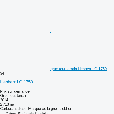
grue tout-terrain Liebherr LG 1750
34
Liebherr LG 1750
Prix sur demande
Grue tout-terrain
2014
2 713 m/h
Carburant
diesel
Marque de la grue
Liebherr
Grèce, Eleftherio-Kordelio