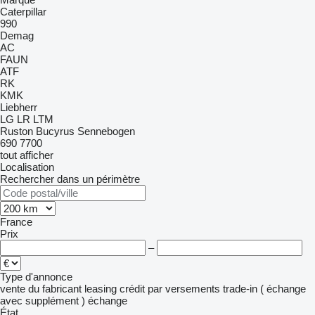
Caterpillar
990
Demag
AC
FAUN
ATF
RK
KMK
Liebherr
LG
LR
LTM
Ruston Bucyrus
Sennebogen
690
7700
tout afficher
Localisation
Rechercher dans un périmètre
France
Prix
–
Type d'annonce
vente
du fabricant
leasing
crédit
par versements
trade-in ( échange
avec supplément )
échange
État