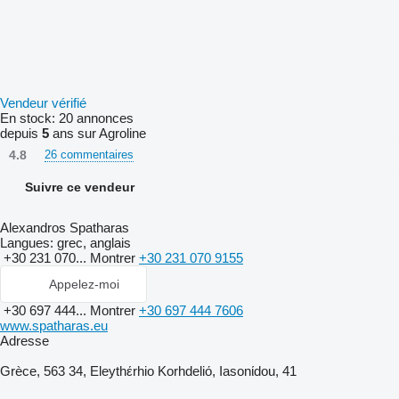
Vendeur vérifié
En stock:
20 annonces
depuis
5
ans sur Agroline
4.8
26 commentaires
Suivre ce vendeur
Alexandros Spatharas
Langues:
grec, anglais
+30 231 070...
Montrer
+30 231 070 9155
Appelez-moi
+30 697 444...
Montrer
+30 697 444 7606
www.spatharas.eu
Adresse
Grèce, 563 34, Eleythέrhio Korhdeliό, Iasonίdou, 41