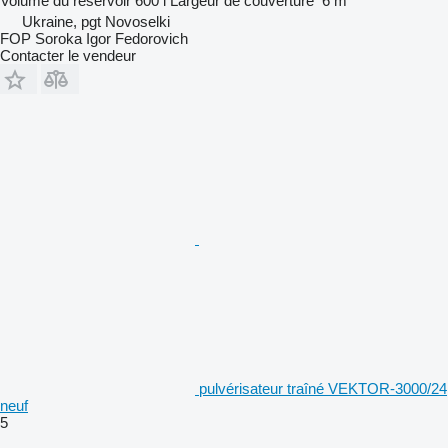
Volume du réservoir
600 l
Largeur de couverture
6 m
Ukraine, pgt Novoselki
FOP Soroka Igor Fedorovich
Contacter le vendeur
pulvérisateur traîné VEKTOR-3000/24
neuf
5