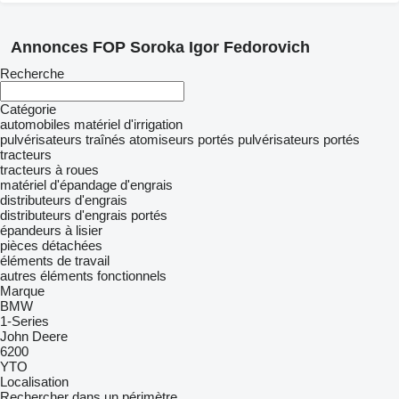
Annonces FOP Soroka Igor Fedorovich
Recherche
Catégorie
automobiles
matériel d'irrigation
pulvérisateurs traînés
atomiseurs portés
pulvérisateurs portés
tracteurs
tracteurs à roues
matériel d'épandage d'engrais
distributeurs d'engrais
distributeurs d'engrais portés
épandeurs à lisier
pièces détachées
éléments de travail
autres éléments fonctionnels
Marque
BMW
1-Series
John Deere
6200
YTO
Localisation
Rechercher dans un périmètre