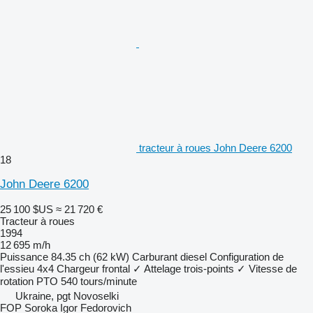
tracteur à roues John Deere 6200
18
John Deere 6200
25 100 $US
≈ 21 720 €
Tracteur à roues
1994
12 695 m/h
Puissance
84.35 ch (62 kW)
Carburant
diesel
Configuration de
l'essieu
4x4
Chargeur frontal
✓
Attelage trois-points
✓
Vitesse de
rotation PTO
540 tours/minute
Ukraine, pgt Novoselki
FOP Soroka Igor Fedorovich